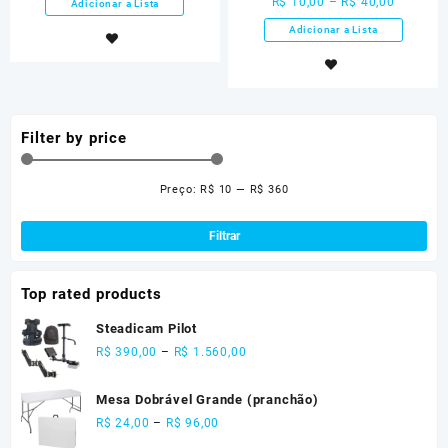
R$
10,00
–
R$
40,00
Adicionar a Lista
Adicionar a Lista
Filter by price
Preço:
R$ 10
—
R$ 360
Pre
Pre
mín
má
Filtrar
Top rated products
Steadicam Pilot
R$
390,00
–
R$
1.560,00
Mesa Dobrável Grande (pranchão)
R$
24,00
–
R$
96,00