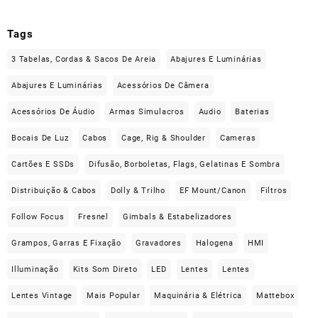
Tags
3 Tabelas, Cordas & Sacos De Areia
Abajures E Luminárias
Abajures E Luminárias
Acessórios De Câmera
Acessórios De Áudio
Armas Simulacros
Audio
Baterias
Bocais De Luz
Cabos
Cage, Rig & Shoulder
Cameras
Cartões E SSDs
Difusão, Borboletas, Flags, Gelatinas E Sombra
Distribuição & Cabos
Dolly & Trilho
EF Mount/Canon
Filtros
Follow Focus
Fresnel
Gimbals & Estabelizadores
Grampos, Garras E Fixação
Gravadores
Halogena
HMI
Illuminação
Kits Som Direto
LED
Lentes
Lentes
Lentes Vintage
Mais Popular
Maquinária & Elétrica
Mattebox