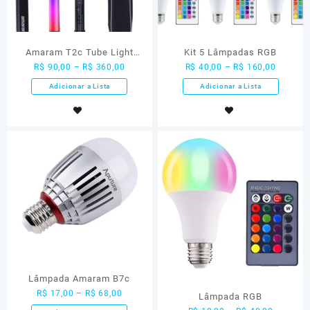
Amaram T2c Tube Light
Kit 5 Lâmpadas RGB
R$
90,00
–
R$
360,00
R$
40,00
–
R$
160,00
(espada)
Adicionar a Lista
Adicionar a Lista
Lâmpada Amaram B7c
R$
17,00
–
R$
68,00
Lâmpada RGB