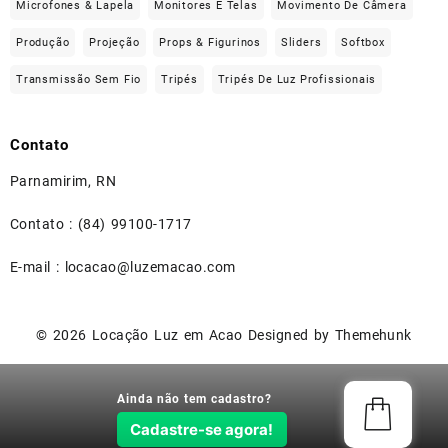
Microfones & Lapela
Monitores E Telas
Movimento De Câmera
Produção
Projeção
Props & Figurinos
Sliders
Softbox
Transmissão Sem Fio
Tripés
Tripés De Luz Profissionais
Contato
Parnamirim, RN
Contato : (84) 99100-1717
E-mail : locacao@luzemacao.com
© 2026
Locação Luz em Acao
Designed by
Themehunk
Ainda não tem cadastro?
Cadastre-se agora!