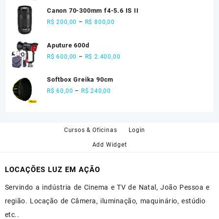
Canon 70-300mm f4-5.6 IS II
R$
200,00
–
R$
800,00
Aputure 600d
R$
600,00
–
R$
2.400,00
Softbox Greika 90cm
R$
60,00
–
R$
240,00
Cursos & Oficinas
Login
Add Widget
LOCAÇÕES LUZ EM AÇÃO
Servindo a indústria de Cinema e TV de Natal, João Pessoa e
região. Locação de Câmera, iluminação, maquinário, estúdio
etc..