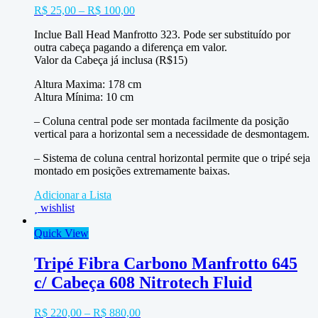
R$
25,00
–
R$
100,00
Inclue Ball Head Manfrotto 323. Pode ser substituído por
outra cabeça pagando a diferença em valor.
Valor da Cabeça já inclusa (R$15)
Altura Maxima: 178 cm
Altura Mínima: 10 cm
– Coluna central pode ser montada facilmente da posição
vertical para a horizontal sem a necessidade de desmontagem.
– Sistema de coluna central horizontal permite que o tripé seja
montado em posições extremamente baixas.
Adicionar a Lista
wishlist
Quick View
Tripé Fibra Carbono Manfrotto 645
c/ Cabeça 608 Nitrotech Fluid
R$
220,00
–
R$
880,00