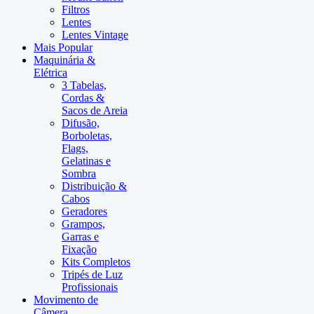
Filtros
Lentes
Lentes Vintage
Mais Popular
Maquinária &
Elétrica
3 Tabelas,
Cordas &
Sacos de Areia
Difusão,
Borboletas,
Flags,
Gelatinas e
Sombra
Distribuição &
Cabos
Geradores
Grampos,
Garras e
Fixação
Kits Completos
Tripés de Luz
Profissionais
Movimento de
Câmera