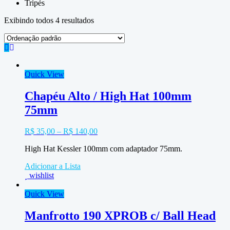
Tripés
Exibindo todos 4 resultados
Quick View
Chapéu Alto / High Hat 100mm
75mm
R$
35,00
–
R$
140,00
High Hat Kessler 100mm com adaptador 75mm.
Adicionar a Lista
wishlist
Quick View
Manfrotto 190 XPROB c/ Ball Head