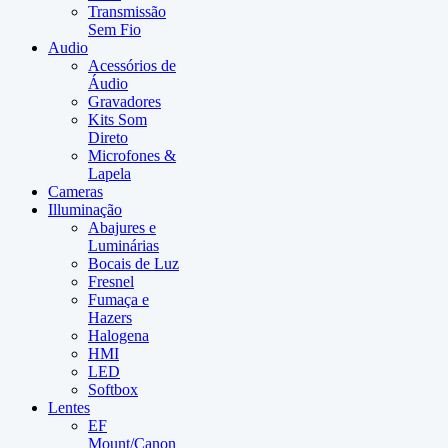
Transmissão
Sem Fio
Audio
Acessórios de
Áudio
Gravadores
Kits Som
Direto
Microfones &
Lapela
Cameras
Illuminação
Abajures e
Luminárias
Bocais de Luz
Fresnel
Fumaça e
Hazers
Halogena
HMI
LED
Softbox
Lentes
EF
Mount/Canon