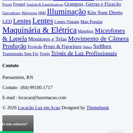
Grampos, Garras e Fixação
Fresnel
Focus
Gimbals & Estabelizadores
Illuminação
Kits Som Direto
Gravadores
Halogena
HMI
Lentes
Lentes
LED
Lentes Vintage
Mais Popular
Maquinária & Elétrica
Microfones
Mattebox
& Lapela
Movimento de Câmera
Monitores e Telas
Produção
Softbox
Props & Figurinos
Projeção
Sliders
Tripés de Luz Profissionais
Transmissão Sem Fio
Tripés
Contato
Parnamirim, RN
Contato : (84) 99100-1717
E-mail : locacao@luzemacao.com
© 2026
Locação Luz em Acao
Designed by
Themehunk
não tem cadastro?