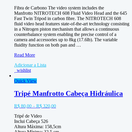
Fibra de Carbono The video system includes the
Manfrotto NITROTECH 608 Fluid Video Head and the 645
Fast Twin Tripod in carbon fibre. The NITROTECH 608
fluid video head features state-of-the-art technology consisting
in a Nitrogen piston mechanism that allows a continuous
counterbalance system enabling the precise control of a
camera and accessories up to 8kg (17.6lb). The variable
fluidity function on both pan and …
Tripé
Read More
Fibra
Adicionar a Lista
Carbono
wishlist
Manfrotto
645
Quick View
c/
Cabeça
608
Tripé Manfrotto Cabeça Hidráulica
Nitrotech
Fluid
R$
80,00
–
R$
320,00
Tripé de Video
Inclui Cabeça 526
Altura Máxima: 158,5cm
Altura Mínima: 32,5 cm