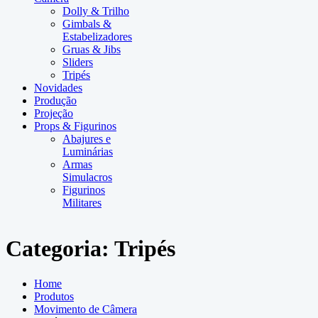
Dolly & Trilho
Gimbals &
Estabelizadores
Gruas & Jibs
Sliders
Tripés
Novidades
Produção
Projeção
Props & Figurinos
Abajures e
Luminárias
Armas
Simulacros
Figurinos
Militares
Categoria:
Tripés
Home
Produtos
Movimento de Câmera