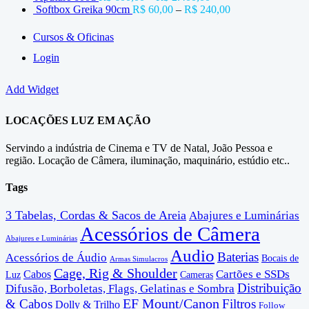
Softbox Greika 90cm
R$
60,00
–
R$
240,00
Cursos & Oficinas
Login
Add Widget
LOCAÇÕES LUZ EM AÇÃO
Servindo a indústria de Cinema e TV de Natal, João Pessoa e
região. Locação de Câmera, iluminação, maquinário, estúdio etc..
Tags
3 Tabelas, Cordas & Sacos de Areia
Abajures e Luminárias
Acessórios de Câmera
Abajures e Luminárias
Audio
Baterias
Acessórios de Áudio
Bocais de
Armas Simulacros
Cage, Rig & Shoulder
Cartões e SSDs
Cabos
Luz
Cameras
Distribuição
Difusão, Borboletas, Flags, Gelatinas e Sombra
EF Mount/Canon
& Cabos
Filtros
Dolly & Trilho
Follow