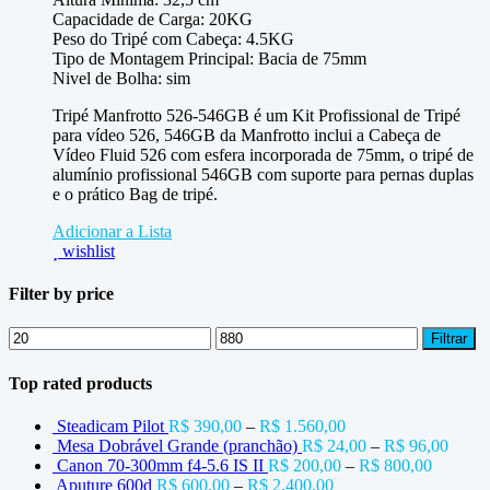
Capacidade de Carga: 20KG
Peso do Tripé com Cabeça: 4.5KG
Tipo de Montagem Principal: Bacia de 75mm
Nivel de Bolha: sim
Tripé Manfrotto 526-546GB é um Kit Profissional de Tripé
para vídeo 526, 546GB da Manfrotto inclui a Cabeça de
Vídeo Fluid 526 com esfera incorporada de 75mm, o tripé de
alumínio profissional 546GB com suporte para pernas duplas
e o prático Bag de tripé.
Adicionar a Lista
wishlist
Filter by price
Preço
Preço
Filtrar
mínimo
máximo
Top rated products
Steadicam Pilot
R$
390,00
–
R$
1.560,00
Mesa Dobrável Grande (pranchão)
R$
24,00
–
R$
96,00
Canon 70-300mm f4-5.6 IS II
R$
200,00
–
R$
800,00
Aputure 600d
R$
600,00
–
R$
2.400,00