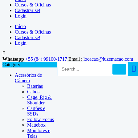
Cursos & Oficinas
Cadastrar-se!
Login
Início
Cursos & Oficinas
Cadastrar-se!
Login
Whatsapp
+55 (84) 99100-1717
Email :
locacao@luzemacao.com
Category
Acessórios de
Câmera
Baterias
Cabos
Cage, Rig &
Shoulder
Cartões e
SSDs
Follow Focus
Mattebox
Monitores e
Telas