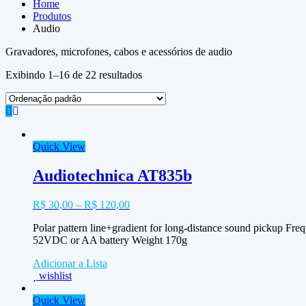
Home
Produtos
Audio
Gravadores, microfones, cabos e acessórios de audio
Exibindo 1–16 de 22 resultados
Quick View
Audiotechnica AT835b
R$
30,00
–
R$
120,00
Polar pattern line+gradient for long-distance sound pick
52VDC or AA battery Weight 170g
Adicionar a Lista
wishlist
Quick View