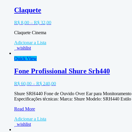
Claquete
R$
8,00
–
R$
32,00
Claquete Cinema
Adicionar a Lista
wishlist
Quick View
Fone Profissional Shure Srh440
R$
60,00
–
R$
240,00
Shure SRH440 Fone de Ouvido Over Ear para Monitoramento e D
Especificações técnicas: Marca: Shure Modelo: SRH440 Estilo
Fone
Read More
Profissional
Adicionar a Lista
Shure
wishlist
Srh440