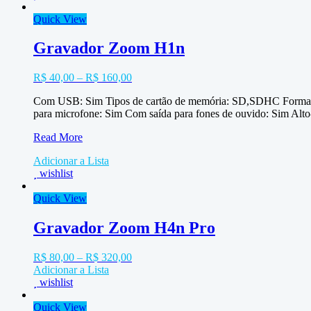
Quick View
Gravador Zoom H1n
R$
40,00
–
R$
160,00
Com USB: Sim Tipos de cartão de memória: SD,SDHC Formato 
para microfone: Sim Com saída para fones de ouvido: Sim Al
Gravador
Read More
Zoom
Adicionar a Lista
H1n
wishlist
Quick View
Gravador Zoom H4n Pro
R$
80,00
–
R$
320,00
Adicionar a Lista
wishlist
Quick View