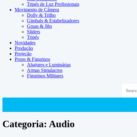
Tripés de Luz Profissionais
Movimento de Câmera
Dolly & Trilho
Gimbals & Estabelizadores
Gruas & Jibs
Sliders
Tripés
Novidades
Produção
Projeção
Props & Figurinos
Abajures e Luminárias
Armas Simulacros
Figurinos Militares
Categoria:
Audio