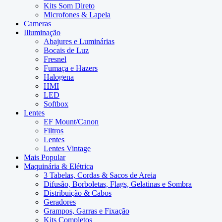
Kits Som Direto
Microfones & Lapela
Cameras
Illuminação
Abajures e Luminárias
Bocais de Luz
Fresnel
Fumaça e Hazers
Halogena
HMI
LED
Softbox
Lentes
EF Mount/Canon
Filtros
Lentes
Lentes Vintage
Mais Popular
Maquinária & Elétrica
3 Tabelas, Cordas & Sacos de Areia
Difusão, Borboletas, Flags, Gelatinas e Sombra
Distribuição & Cabos
Geradores
Grampos, Garras e Fixação
Kits Completos