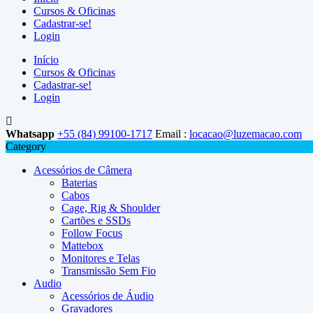
Cursos & Oficinas
Cadastrar-se!
Login
Início
Cursos & Oficinas
Cadastrar-se!
Login
Whatsapp
+55 (84) 99100-1717
Email :
locacao@luzemacao.com
Category
Acessórios de Câmera
Baterias
Cabos
Cage, Rig & Shoulder
Cartões e SSDs
Follow Focus
Mattebox
Monitores e Telas
Transmissão Sem Fio
Audio
Acessórios de Áudio
Gravadores