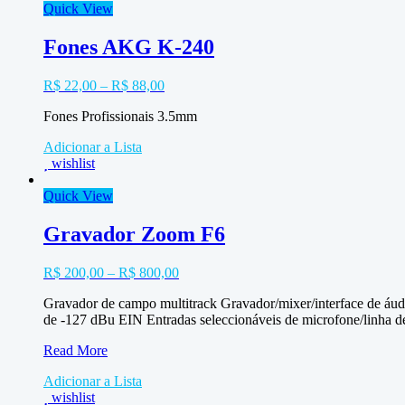
Quick View
Fones AKG K-240
R$
22,00
–
R$
88,00
Fones Profissionais 3.5mm
Adicionar a Lista
wishlist
Quick View
Gravador Zoom F6
R$
200,00
–
R$
800,00
Gravador de campo multitrack Gravador/mixer/interface de áud
de -127 dBu EIN Entradas seleccionáveis ​​de microfone/linha
Gravador
Read More
Zoom
Adicionar a Lista
F6
wishlist