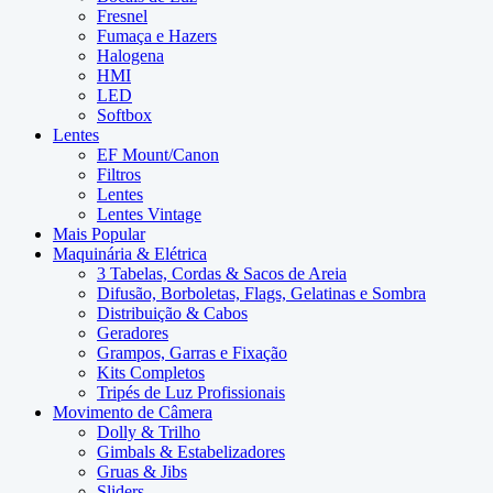
Fresnel
Fumaça e Hazers
Halogena
HMI
LED
Softbox
Lentes
EF Mount/Canon
Filtros
Lentes
Lentes Vintage
Mais Popular
Maquinária & Elétrica
3 Tabelas, Cordas & Sacos de Areia
Difusão, Borboletas, Flags, Gelatinas e Sombra
Distribuição & Cabos
Geradores
Grampos, Garras e Fixação
Kits Completos
Tripés de Luz Profissionais
Movimento de Câmera
Dolly & Trilho
Gimbals & Estabelizadores
Gruas & Jibs
Sliders