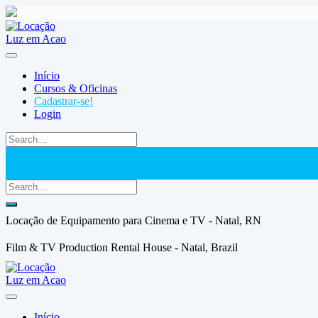
Skip
to
content
Início
Cursos & Oficinas
Cadastrar-se!
Login
Locação de Equipamento para Cinema e TV - Natal, RN
Film & TV Production Rental House - Natal, Brazil
Início