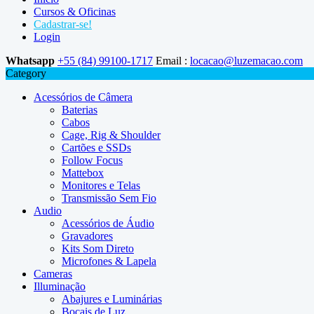
Cursos & Oficinas
Cadastrar-se!
Login
Whatsapp
+55 (84) 99100-1717
Email :
locacao@luzemacao.com
Category
Acessórios de Câmera
Baterias
Cabos
Cage, Rig & Shoulder
Cartões e SSDs
Follow Focus
Mattebox
Monitores e Telas
Transmissão Sem Fio
Audio
Acessórios de Áudio
Gravadores
Kits Som Direto
Microfones & Lapela
Cameras
Illuminação
Abajures e Luminárias
Bocais de Luz