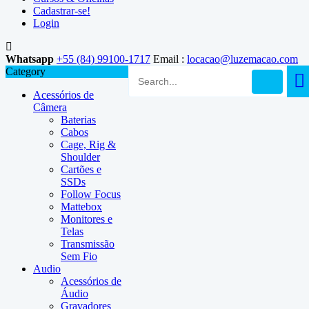
Cadastrar-se!
Login
Whatsapp
+55 (84) 99100-1717
Email :
locacao@luzemacao.com
Category
Acessórios de
Câmera
Baterias
Cabos
Cage, Rig &
Shoulder
Cartões e
SSDs
Follow Focus
Mattebox
Monitores e
Telas
Transmissão
Sem Fio
Audio
Acessórios de
Áudio
Gravadores