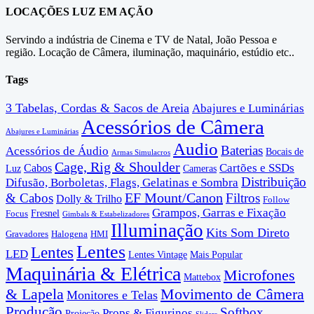
LOCAÇÕES LUZ EM AÇÃO
Servindo a indústria de Cinema e TV de Natal, João Pessoa e
região. Locação de Câmera, iluminação, maquinário, estúdio etc..
Tags
3 Tabelas, Cordas & Sacos de Areia
Abajures e Luminárias
Acessórios de Câmera
Abajures e Luminárias
Audio
Baterias
Acessórios de Áudio
Bocais de
Armas Simulacros
Cage, Rig & Shoulder
Cartões e SSDs
Cabos
Luz
Cameras
Distribuição
Difusão, Borboletas, Flags, Gelatinas e Sombra
EF Mount/Canon
& Cabos
Filtros
Dolly & Trilho
Follow
Grampos, Garras e Fixação
Fresnel
Focus
Gimbals & Estabelizadores
Illuminação
Kits Som Direto
Gravadores
Halogena
HMI
Lentes
Lentes
LED
Lentes Vintage
Mais Popular
Maquinária & Elétrica
Microfones
Mattebox
& Lapela
Movimento de Câmera
Monitores e Telas
Produção
Softbox
Props & Figurinos
Projeção