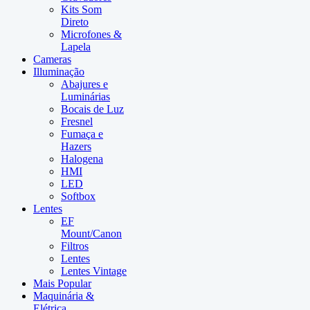
Kits Som
Direto
Microfones &
Lapela
Cameras
Illuminação
Abajures e
Luminárias
Bocais de Luz
Fresnel
Fumaça e
Hazers
Halogena
HMI
LED
Softbox
Lentes
EF
Mount/Canon
Filtros
Lentes
Lentes Vintage
Mais Popular
Maquinária &
Elétrica