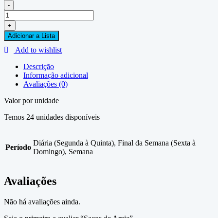
-
Sacos
de
+
Areia
Adicionar a Lista
quantidade
Add to wishlist
Descrição
Informação adicional
Avaliações (0)
Valor por unidade
Temos 24 unidades disponíveis
Diária (Segunda à Quinta), Final da Semana (Sexta à
Período
Domingo), Semana
Avaliações
Não há avaliações ainda.