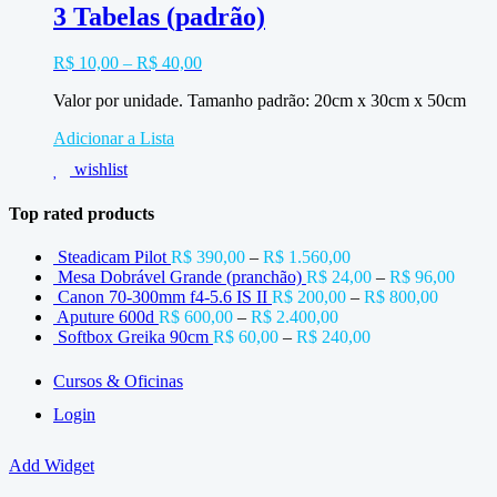
3 Tabelas (padrão)
R$
10,00
–
R$
40,00
Valor por unidade. Tamanho padrão: 20cm x 30cm x 50cm
Adicionar a Lista
wishlist
Top rated products
Steadicam Pilot
R$
390,00
–
R$
1.560,00
Mesa Dobrável Grande (pranchão)
R$
24,00
–
R$
96,00
Canon 70-300mm f4-5.6 IS II
R$
200,00
–
R$
800,00
Aputure 600d
R$
600,00
–
R$
2.400,00
Softbox Greika 90cm
R$
60,00
–
R$
240,00
Cursos & Oficinas
Login
Add Widget