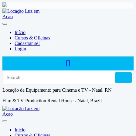
Skip
to
content
Início
Cursos & Oficinas
Cadastrar-se!
Login
Locação de Equipamento para Cinema e TV - Natal, RN
Film & TV Production Rental House - Natal, Brazil
Início
Cursos & Oficinas