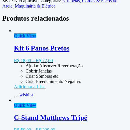
SKU:
Não aplicável
Categorias:
3 Tabelas, Cordas & Sacos de
Areia
,
Maquinária & Elétrica
Produtos relacionados
Quick View
Kit 6 Panos Pretos
R$
18,00
–
R$
72,00
Ajudar Absorver Reverberação
Cobrir Janelas
Criar Sombras etc..
Criar Preenchimento Negativo
Adicionar a Lista
wishlist
Quick View
C-Stand Matthews Tripé
R$
50,00
–
R$
200,00