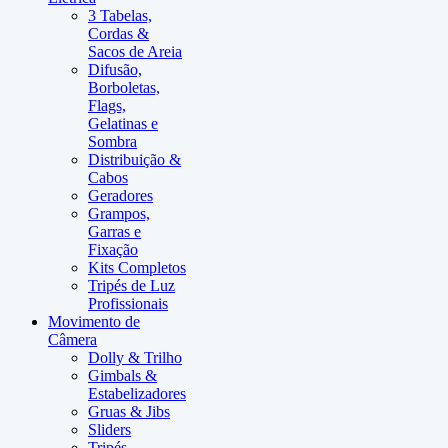
3 Tabelas,
Cordas &
Sacos de Areia
Difusão,
Borboletas,
Flags,
Gelatinas e
Sombra
Distribuição &
Cabos
Geradores
Grampos,
Garras e
Fixação
Kits Completos
Tripés de Luz
Profissionais
Movimento de
Câmera
Dolly & Trilho
Gimbals &
Estabelizadores
Gruas & Jibs
Sliders
Tripés