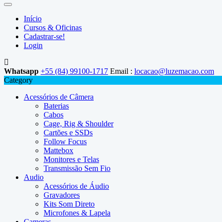
Início
Cursos & Oficinas
Cadastrar-se!
Login
Whatsapp
+55 (84) 99100-1717
Email :
locacao@luzemacao.com
Category
Acessórios de Câmera
Baterias
Cabos
Cage, Rig & Shoulder
Cartões e SSDs
Follow Focus
Mattebox
Monitores e Telas
Transmissão Sem Fio
Audio
Acessórios de Áudio
Gravadores
Kits Som Direto
Microfones & Lapela
Cameras