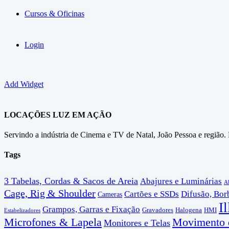
Cursos & Oficinas
Login
Add Widget
LOCAÇÕES LUZ EM AÇÃO
Servindo a indústria de Cinema e TV de Natal, João Pessoa e região.
Tags
3 Tabelas, Cordas & Sacos de Areia
Abajures e Luminárias
Ab
Cage, Rig & Shoulder
Cartões e SSDs
Difusão, Borb
Cameras
I
Grampos, Garras e Fixação
Gravadores
Halogena
HMI
Estabelizadores
Microfones & Lapela
Movimento 
Monitores e Telas