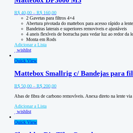
R$
40,00
–
R$
160,00
2 Gavetas para filtros 4×4
Abertura pivotada do mattebox para acesso rápido a lent
Bandeiras laterais e superiores removiveis e ajustáveis
4 aneis flexíveis de borracha para vedar luz ao redor
Monta em Rods
Adicionar a Lista
wishlist
Quick View
Mattebox Smallrig c/ Bandejas para fil
R$
50,00
–
R$
200,00
Abas de fibra de carbono removíveis. Anexa direto na lente via
Adicionar a Lista
wishlist
Quick View