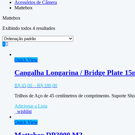
Acessórios de Câmera
Mattebox
Mattebox
Exibindo todos 4 resultados
Quick View
Cangalha Longarina / Bridge Plate 1
R$
45,00
–
R$
180,00
Trilhos de Aço de 45 centímetros de comprimento. Suporte Shou
Adicionar a Lista
wishlist
Quick View
Mattebox DP3000 M3