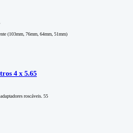
e
 da lente (103mm, 76mm, 64mm, 51mm)
tros 4 x 5.65
 adaptadores roscáveis. 55