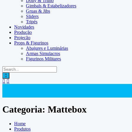
Dolly & Trilho
Gimbals & Estabelizadores
Gruas & Jibs
Sliders
Tripés
Novidades
Produção
Projeção
Props & Figurinos
Abajures e Luminárias
Armas Simulacros
Figurinos Militares
Categoria:
Mattebox
Home
Produtos