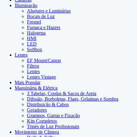
Illuminação
Abajures e Luminárias
Bocais de Luz
Fresnel
Fumaça e Hazers
Halogena
HMI
LED
Softbox
Lentes
EF Mount/Canon
Filtros
Lentes
Lentes Vintage
Mais Popular
Maquinária & Elétrica
3 Tabelas, Cordas & Sacos de Areia
Difusão, Borboletas, Flags, Gelatinas e Sombra
Distribuição & Cabos
Geradores
Grampos, Garras e Fixação
Kits Completos
Tripés de Luz Profissionais
Movimento de Câmera