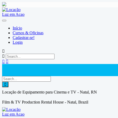
Skip
to
content
Início
Cursos & Oficinas
Cadastrar-se!
Login
Locação de Equipamento para Cinema e TV - Natal, RN
Film & TV Production Rental House - Natal, Brazil