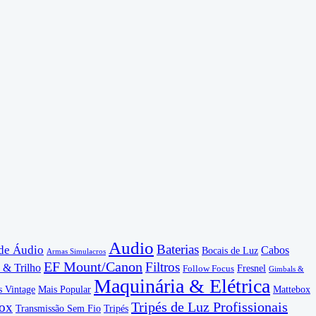
Audio
Baterias
 de Áudio
Cabos
Bocais de Luz
Armas Simulacros
EF Mount/Canon
Filtros
 & Trilho
Fresnel
Follow Focus
Gimbals &
Maquinária & Elétrica
s Vintage
Mais Popular
Mattebox
Tripés de Luz Profissionais
box
Transmissão Sem Fio
Tripés