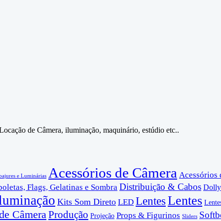
 Locação de Câmera, iluminação, maquinário, estúdio etc..
Acessórios de Câmera
Acessórios
ajures e Luminárias
Distribuição & Cabos
oletas, Flags, Gelatinas e Sombra
Dolly
lluminação
Lentes
Lentes
Kits Som Direto
LED
Lente
de Câmera
Produção
Soft
Props & Figurinos
Projeção
Sliders