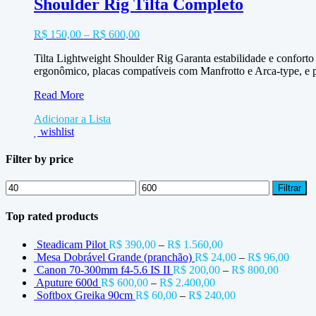
Shoulder Rig Tilta Completo
R$
150,00
–
R$
600,00
Tilta Lightweight Shoulder Rig Garanta estabilidade e confor
ergonômico, placas compatíveis com Manfrotto e Arca-type, e p
Shoulder
Read More
Rig
Adicionar a Lista
Tilta
wishlist
Completo
Filter by price
Preço
Preço
Filtrar
mínimo
máximo
Top rated products
Steadicam Pilot
R$
390,00
–
R$
1.560,00
Mesa Dobrável Grande (pranchão)
R$
24,00
–
R$
96,00
Canon 70-300mm f4-5.6 IS II
R$
200,00
–
R$
800,00
Aputure 600d
R$
600,00
–
R$
2.400,00
Softbox Greika 90cm
R$
60,00
–
R$
240,00