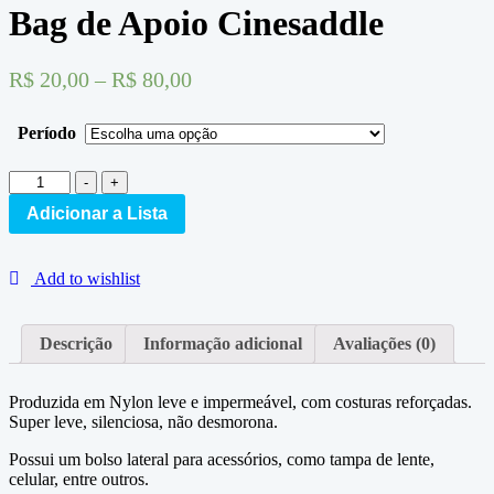
Bag de Apoio Cinesaddle
R$
20,00
–
R$
80,00
Período
Bag
-
+
de
Adicionar a Lista
Apoio
Cinesaddle
quantidade
Add to wishlist
Descrição
Informação adicional
Avaliações (0)
Produzida em Nylon leve e impermeável, com costuras reforçadas.
Super leve, silenciosa, não desmorona.
Possui um bolso lateral para acessórios, como tampa de lente,
celular, entre outros.