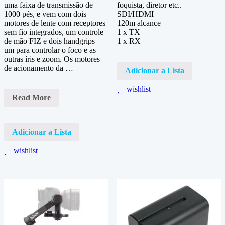
uma faixa de transmissão de
foquista, diretor etc..
1000 pés, e vem com dois
SDI/HDMI
motores de lente com receptores
120m alcance
sem fio integrados, um controle
1 x TX
de mão FIZ e dois handgrips –
1 x RX
um para controlar o foco e as
outras íris e zoom. Os motores
de acionamento da …
Adicionar a Lista
wishlist
Follow
Read More
Focus
Tilta
Nucleus-
M
Adicionar a Lista
wishlist