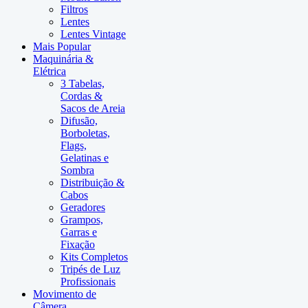
Filtros
Lentes
Lentes Vintage
Mais Popular
Maquinária &
Elétrica
3 Tabelas,
Cordas &
Sacos de Areia
Difusão,
Borboletas,
Flags,
Gelatinas e
Sombra
Distribuição &
Cabos
Geradores
Grampos,
Garras e
Fixação
Kits Completos
Tripés de Luz
Profissionais
Movimento de
Câmera