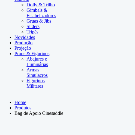
Dolly & Trilho
Gimbals &
Estabelizadores
Gruas & Jibs
Sliders
Tripés
Novidades
Produção
Projeção
Props & Figurinos
Abajures e
Luminárias
Armas
Simulacros
Figurinos
Militares
Home
Produtos
Bag de Apoio Cinesaddle