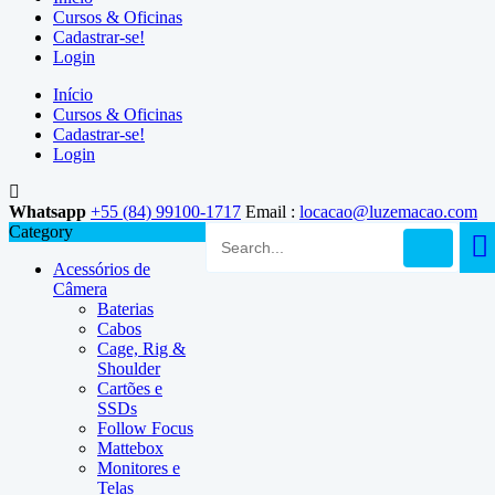
Cursos & Oficinas
Cadastrar-se!
Login
Início
Cursos & Oficinas
Cadastrar-se!
Login
Whatsapp
+55 (84) 99100-1717
Email :
locacao@luzemacao.com
Category
Acessórios de
Câmera
Baterias
Cabos
Cage, Rig &
Shoulder
Cartões e
SSDs
Follow Focus
Mattebox
Monitores e
Telas