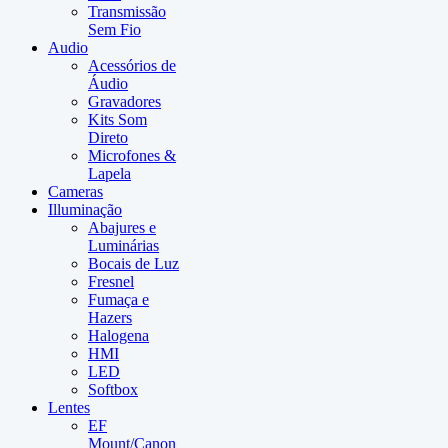
Transmissão
Sem Fio
Audio
Acessórios de
Áudio
Gravadores
Kits Som
Direto
Microfones &
Lapela
Cameras
Illuminação
Abajures e
Luminárias
Bocais de Luz
Fresnel
Fumaça e
Hazers
Halogena
HMI
LED
Softbox
Lentes
EF
Mount/Canon