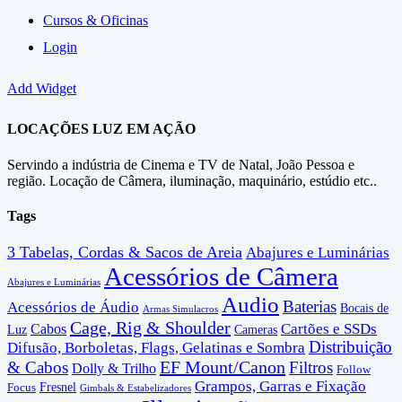
Cursos & Oficinas
Login
Add Widget
LOCAÇÕES LUZ EM AÇÃO
Servindo a indústria de Cinema e TV de Natal, João Pessoa e
região. Locação de Câmera, iluminação, maquinário, estúdio etc..
Tags
3 Tabelas, Cordas & Sacos de Areia
Abajures e Luminárias
Acessórios de Câmera
Abajures e Luminárias
Audio
Baterias
Acessórios de Áudio
Bocais de
Armas Simulacros
Cage, Rig & Shoulder
Cartões e SSDs
Cabos
Luz
Cameras
Distribuição
Difusão, Borboletas, Flags, Gelatinas e Sombra
EF Mount/Canon
& Cabos
Filtros
Dolly & Trilho
Follow
Grampos, Garras e Fixação
Fresnel
Focus
Gimbals & Estabelizadores