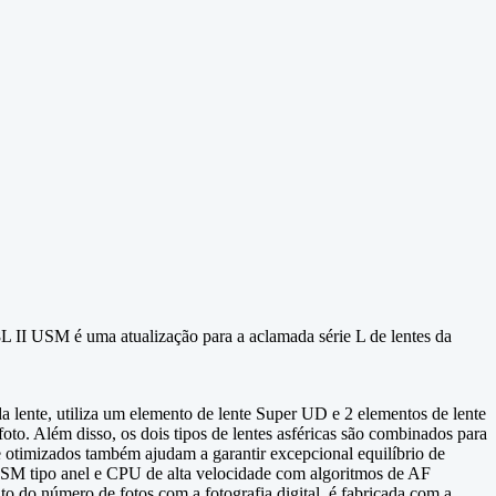
L II USM é uma atualização para a aclamada série L de lentes da
a lente, utiliza um elemento de lente Super UD e 2 elementos de lente
to. Além disso, os dois tipos de lentes asféricas são combinados para
 otimizados também ajudam a garantir excepcional equilíbrio de
USM tipo anel e CPU de alta velocidade com algoritmos de AF
o do número de fotos com a fotografia digital, é fabricada com a