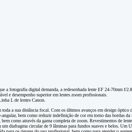
e a fotografia digital demanda, a redesenhada lente EF 24-70mm f/2.8
ável e desempenho superior em lentes zoom profissionais.
Linha L de lentes Canon.
 toda a sua distância focal. Com os últimos avanços em design óptico d
ngular, bem como reduzir indefinição de cor em torno das bordas da fo
em, bem como através da gama completa de zoom. Revestimentos de lente
m um diafragma circular de 9 lâminas para fundos suaves e belos. Um 
da para os rigores do uso profissional, bem como para atender o aument