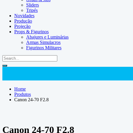
Sliders
Tripés
Novidades
Produção
Projeção
Props & Figurinos
Abajures e Luminárias
Armas Simulacros
Figurinos Militares
Home
Produtos
Canon 24-70 F2.8
Canon 24-70 F2.8