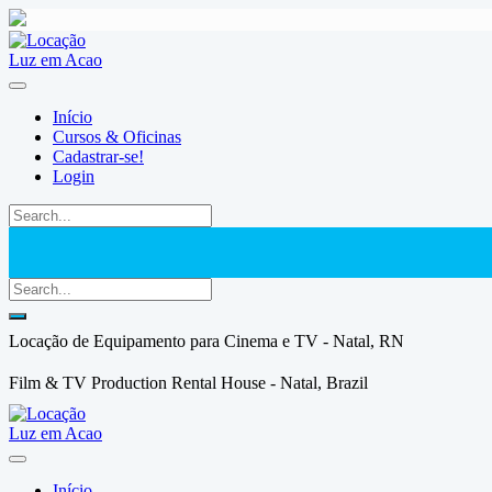
Skip
to
content
Início
Cursos & Oficinas
Cadastrar-se!
Login
Locação de Equipamento para Cinema e TV - Natal, RN
Film & TV Production Rental House - Natal, Brazil
Início