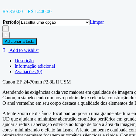
R$
350,00
–
R$
1.400,00
Período
Limpar
-
+
Adicionar a Lista
Add to wishlist
Descrição
Informação adicional
Avaliações (0)
Canon EF 24-70mm f/2.8L II USM
Atendendo às exigências cada vez maiores em qualidade de imagem qu
Canon, restabelecendo um novo padrão de excelência, construção dur
O anel vermelho em seu corpo destaca a qualidade dos elementos da 
A lente zoom de distância focal padrão possui uma grande abertura em
UD que ajudam a minimizar aberração cromática periférica em grande-a
ajudar a reduzir aberração esférica ao longo de toda a área da imag
cores, minimizando o efeito fantasma. A lente também é equipada co
otimizados permitem focagem automática silenciosa e rápida. Construí