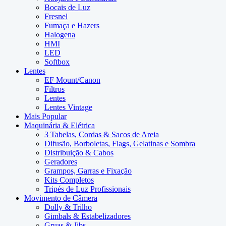
Bocais de Luz
Fresnel
Fumaça e Hazers
Halogena
HMI
LED
Softbox
Lentes
EF Mount/Canon
Filtros
Lentes
Lentes Vintage
Mais Popular
Maquinária & Elétrica
3 Tabelas, Cordas & Sacos de Areia
Difusão, Borboletas, Flags, Gelatinas e Sombra
Distribuição & Cabos
Geradores
Grampos, Garras e Fixação
Kits Completos
Tripés de Luz Profissionais
Movimento de Câmera
Dolly & Trilho
Gimbals & Estabelizadores
Gruas & Jibs