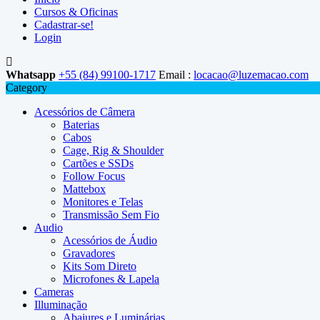
Cursos & Oficinas
Cadastrar-se!
Login
Whatsapp
+55 (84) 99100-1717
Email :
locacao@luzemacao.com
Category
Acessórios de Câmera
Baterias
Cabos
Cage, Rig & Shoulder
Cartões e SSDs
Follow Focus
Mattebox
Monitores e Telas
Transmissão Sem Fio
Audio
Acessórios de Áudio
Gravadores
Kits Som Direto
Microfones & Lapela
Cameras
Illuminação
Abajures e Luminárias