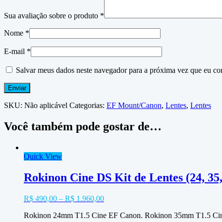
Sua avaliação sobre o produto
*
Nome
*
E-mail
*
Salvar meus dados neste navegador para a próxima vez que eu co
SKU:
Não aplicável
Categorias:
EF Mount/Canon
,
Lentes
,
Lentes
Você também pode gostar de…
Quick View
Rokinon Cine DS Kit de Lentes (24, 35
R$
490,00
–
R$
1.960,00
Rokinon 24mm T1.5 Cine EF Canon. Rokinon 35mm T1.5 Ci