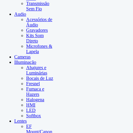
Transmissão
Sem Fio
Audio
Acessórios de
Áudio
Gravadores
Kits Som
Direto
Microfones &
Lapela
Cameras
Illuminação
Abajures e
Luminárias
Bocais de Luz
Fresnel
Fumaça e
Hazers
Halogena
HMI
LED
Softbox
Lentes
EF
Mount/Canon