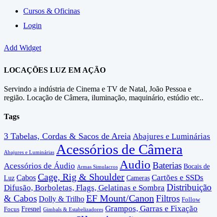
Cursos & Oficinas
Login
Add Widget
LOCAÇÕES LUZ EM AÇÃO
Servindo a indústria de Cinema e TV de Natal, João Pessoa e
região. Locação de Câmera, iluminação, maquinário, estúdio etc..
Tags
3 Tabelas, Cordas & Sacos de Areia
Abajures e Luminárias
Acessórios de Câmera
Abajures e Luminárias
Audio
Baterias
Acessórios de Áudio
Bocais de
Armas Simulacros
Cage, Rig & Shoulder
Cartões e SSDs
Cabos
Luz
Cameras
Distribuição
Difusão, Borboletas, Flags, Gelatinas e Sombra
EF Mount/Canon
& Cabos
Filtros
Dolly & Trilho
Follow
Grampos, Garras e Fixação
Fresnel
Focus
Gimbals & Estabelizadores