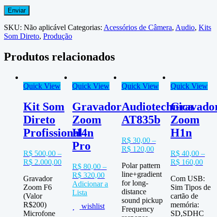
SKU:
Não aplicável
Categorias:
Acessórios de Câmera
,
Audio
,
Kits
Som Direto
,
Produção
Produtos relacionados
Quick View
Quick View
Quick View
Quick View
Kit Som
Gravador
Audiotechnica
Gravado
Direto
Zoom
AT835b
Zoom
Profissional
H4n
H1n
R$
30,00
–
Pro
R$
120,00
R$
500,00
–
R$
40,00
–
R$
2.000,00
R$
160,00
Polar pattern
R$
80,00
–
line+gradient
R$
320,00
Gravador
Com USB:
for long-
Adicionar a
Zoom F6
Sim Tipos de
distance
Lista
(Valor
cartão de
sound pickup
R$200)
memória:
wishlist
Frequency
Microfone
SD,SDHC