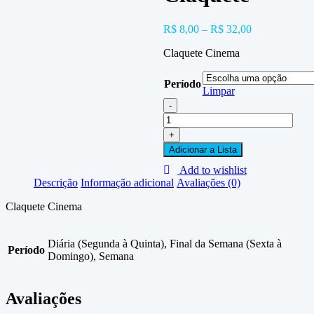
R$
8,00
–
R$
32,00
Claquete Cinema
Período
Limpar
-
Claquete
quantidade
+
Adicionar a Lista
Add to wishlist
Descrição
Informação adicional
Avaliações (0)
Claquete Cinema
Diária (Segunda à Quinta), Final da Semana (Sexta à
Período
Domingo), Semana
Avaliações