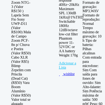
response
Zoom NTG-
Formato de
40Hz~20kHz
3 (Valor
gravação:
Maximum
R$150 )
MP3,WAV
SPL 130dB
Lapela Sem
Formato de
1kHz@1%THD
Fio Sony
reprodução:
Switchable
UWP-D11
Normal
180Hz
(Valor
Tempo
12dB/octave
R$100) Mala
máximo de
low-cut filter
de Campo
gravação: 10
Phantom
Zoom PCF-
h Tipo de
power 11-
8n p/ Chuva
bateria:
52VDC or
e Poeira
Pilhas
AA battery
(Valor R$50)
alcalinas
Weight 170g
Cabo XLR
Com entrada
(Valor R$5)
para
Adicionar a
Blimp
microfone:
Lista
Zepelim com
Sim Com
wishlist
Priscila
saída para
(Dead Cat)
fones de
(R$50) Vara
ouvido: Sim
Boom
Alto-falante:
Alumínio
Sim Potência
(Valor R$50)
máxima de
Valor total se
saída: 500
alugado
mW Peso: 60