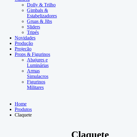
Dolly & Trilho
Gimbals &
Estabelizadores
Gruas & Jibs
Sliders
Tripés
Novidades
Produção
Projeção
Props & Figurinos
Abajures e
Luminárias
Armas
Simulacros
Figurinos
Militares
Home
Produtos
Claquete
Claquete