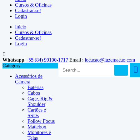
Cursos & Oficinas
Cadastrar-se!
Login
Início
Cursos & Oficinas
Cadastrar-se!
Login
Whatsapp
+55 (84) 99100-1717
Email :
locacao@luzemacao.com
Category
Acessórios de
Câmera
Baterias
Cabos
Cage, Rig &
Shoulder
Cartões e
SSDs
Follow Focus
Mattebox
Monitores e
Telas