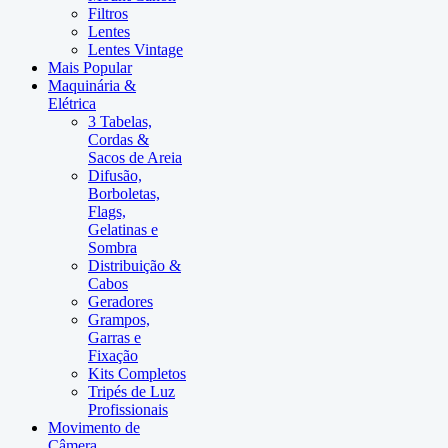
Filtros
Lentes
Lentes Vintage
Mais Popular
Maquinária &
Elétrica
3 Tabelas,
Cordas &
Sacos de Areia
Difusão,
Borboletas,
Flags,
Gelatinas e
Sombra
Distribuição &
Cabos
Geradores
Grampos,
Garras e
Fixação
Kits Completos
Tripés de Luz
Profissionais
Movimento de
Câmera