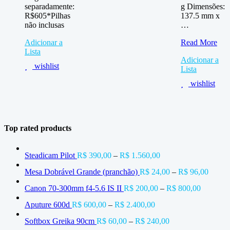
separadamente:
g Dimensões:
R$605*Pilhas
137.5 mm x
não inclusas
…
Gravador
Adicionar a
Read More
Zoom
Lista
Adicionar a
H1n
wishlist
Lista
wishlist
Top rated products
Steadicam Pilot
R$
390,00
–
R$
1.560,00
Mesa Dobrável Grande (pranchão)
R$
24,00
–
R$
96,00
Canon 70-300mm f4-5.6 IS II
R$
200,00
–
R$
800,00
Aputure 600d
R$
600,00
–
R$
2.400,00
Softbox Greika 90cm
R$
60,00
–
R$
240,00