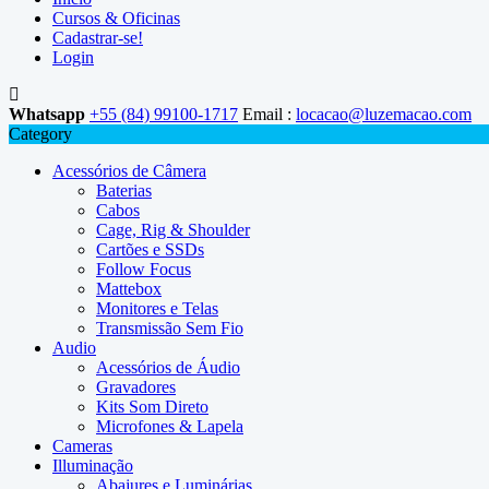
Cursos & Oficinas
Cadastrar-se!
Login
Whatsapp
+55 (84) 99100-1717
Email :
locacao@luzemacao.com
Category
Acessórios de Câmera
Baterias
Cabos
Cage, Rig & Shoulder
Cartões e SSDs
Follow Focus
Mattebox
Monitores e Telas
Transmissão Sem Fio
Audio
Acessórios de Áudio
Gravadores
Kits Som Direto
Microfones & Lapela
Cameras
Illuminação
Abajures e Luminárias