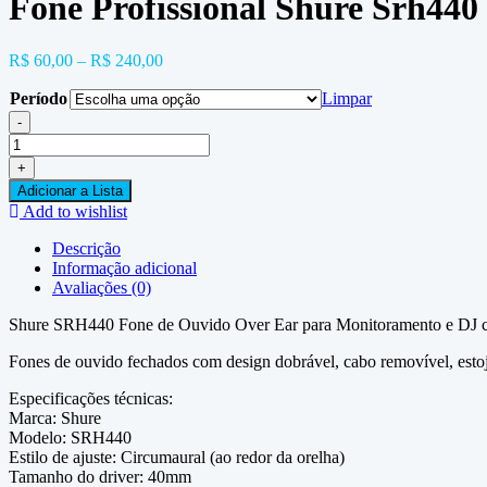
Fone Profissional Shure Srh440
R$
60,00
–
R$
240,00
Período
Limpar
-
Fone
Profissional
+
Shure
Adicionar a Lista
Srh440
Add to wishlist
quantidade
Descrição
Informação adicional
Avaliações (0)
Shure SRH440 Fone de Ouvido Over Ear para Monitoramento e DJ 
Fones de ouvido fechados com design dobrável, cabo removível, estoj
Especificações técnicas:
Marca: Shure
Modelo: SRH440
Estilo de ajuste: Circumaural (ao redor da orelha)
Tamanho do driver: 40mm