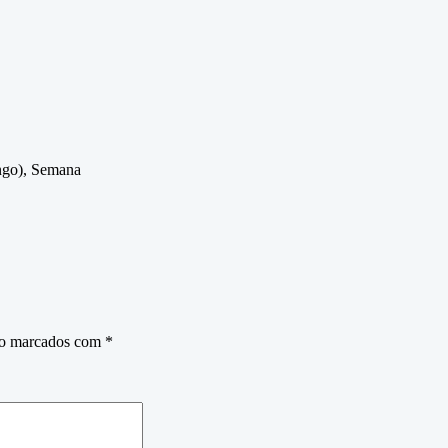
ngo), Semana
ão marcados com
*