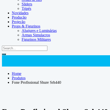
Sliders
Tripés
Novidades
Produção
Projeção
Props & Figurinos
Abajures e Luminárias
Armas Simulacros
Figurinos Militares
Home
Produtos
Fone Profissional Shure Srh440