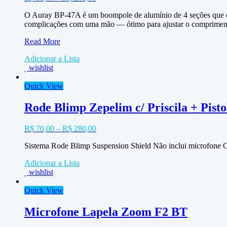
O Auray BP-47A é um boompole de alumínio de 4 seções que co
complicações com uma mão — ótimo para ajustar o compriment
Vara
Read More
Boom
Adicionar a Lista
Auray
wishlist
3
metros
Quick View
Rode Blimp Zepelim c/ Priscila + Pisto
R$
70,00
–
R$
280,00
Sistema Rode Blimp Suspension Shield Não inclui microfone O
Adicionar a Lista
wishlist
Quick View
Microfone Lapela Zoom F2 BT