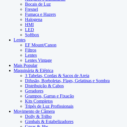
Bocais de Luz
Fresnel
Fumaça e Hazers
Halogena
HMI
LED
Softbox
Lentes
EF Mount/Canon
Filtros
Lentes
Lentes Vintage
Mais Popular
Maquinária & Elétrica
3 Tabelas, Cordas & Sacos de Areia
Difusão, Borboletas, Flags, Gelatinas e Sombra
Distribuição & Cabos
Geradores
Grampos, Garras e Fixação
Kits Completos
Tripés de Luz Profissionais
Movimento de Câmera
Dolly & Trilho
Gimbals & Estabelizadores
Gruas & Jibs