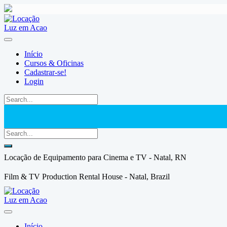
Skip
to
content
Início
Cursos & Oficinas
Cadastrar-se!
Login
Locação de Equipamento para Cinema e TV - Natal, RN
Film & TV Production Rental House - Natal, Brazil
Início