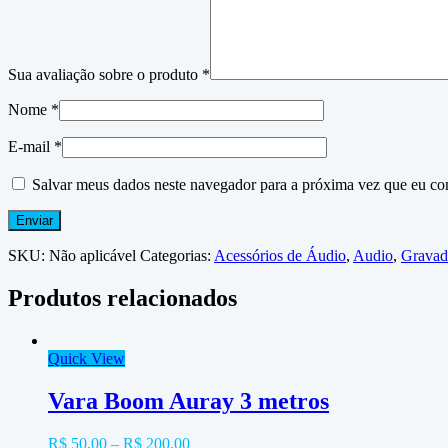
Sua avaliação sobre o produto
*
Nome
*
E-mail
*
Salvar meus dados neste navegador para a próxima vez que eu co
SKU:
Não aplicável
Categorias:
Acessórios de Áudio
,
Audio
,
Gravad
Produtos relacionados
Quick View
Vara Boom Auray 3 metros
R$
50,00
–
R$
200,00