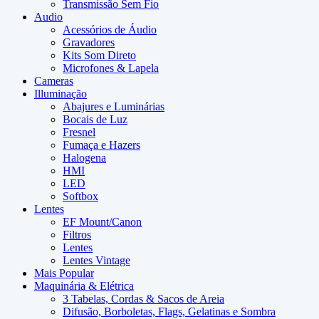
Transmissão Sem Fio
Audio
Acessórios de Áudio
Gravadores
Kits Som Direto
Microfones & Lapela
Cameras
Illuminação
Abajures e Luminárias
Bocais de Luz
Fresnel
Fumaça e Hazers
Halogena
HMI
LED
Softbox
Lentes
EF Mount/Canon
Filtros
Lentes
Lentes Vintage
Mais Popular
Maquinária & Elétrica
3 Tabelas, Cordas & Sacos de Areia
Difusão, Borboletas, Flags, Gelatinas e Sombra