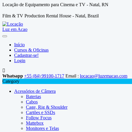
Locação de Equipamento para Cinema e TV - Natal, RN
Film & TV Production Rental House - Natal, Brazil
Início
Cursos & Oficinas
Cadastrar-se!
Login
Whatsapp
+55 (84) 99100-1717
Email :
locacao@luzemacao.com
Category
Acessórios de Câmera
Baterias
Cabos
Cage, Rig & Shoulder
Cartões e SSDs
Follow Focus
Mattebox
Monitores e Telas