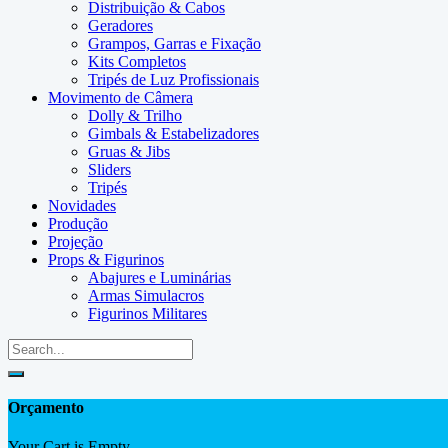
Distribuição & Cabos
Geradores
Grampos, Garras e Fixação
Kits Completos
Tripés de Luz Profissionais
Movimento de Câmera
Dolly & Trilho
Gimbals & Estabelizadores
Gruas & Jibs
Sliders
Tripés
Novidades
Produção
Projeção
Props & Figurinos
Abajures e Luminárias
Armas Simulacros
Figurinos Militares
Orçamento
Your Cart is Empty