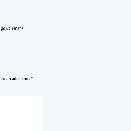
ngo), Semana
ão marcados com
*