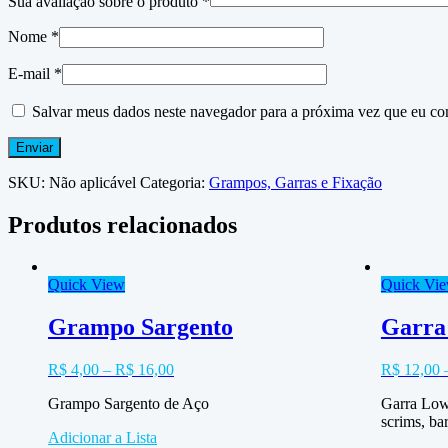
Sua avaliação sobre o produto
*
Nome
*
E-mail
*
Salvar meus dados neste navegador para a próxima vez que eu co
SKU:
Não aplicável
Categoria:
Grampos, Garras e Fixação
Produtos relacionados
Quick View
Quick Vi
Grampo Sargento
Garra
R$
4,00
–
R$
16,00
R$
12,00
Grampo Sargento de Aço
Garra Lowe
scrims, ba
Adicionar a Lista