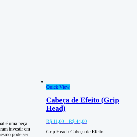
Quick View
Cabeça de Efeito (Grip
Head)
R$
11,00
–
R$
44,00
al é uma peça
uram investir em
Grip Head / Cabeça de Efeito
 mesmo pode ser