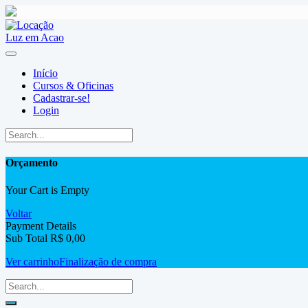
Skip
to
content
Início
Cursos & Oficinas
Cadastrar-se!
Login
Orçamento
Your Cart is Empty
Voltar
Payment Details
Sub Total
R$
0,00
Ver carrinho
Finalização de compra