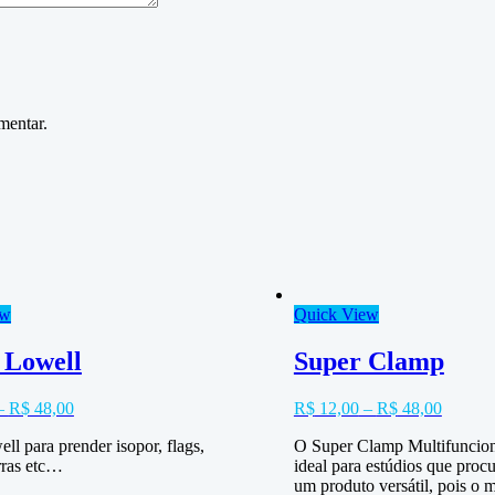
mentar.
ew
Quick View
 Lowell
Super Clamp
–
R$
48,00
R$
12,00
–
R$
48,00
ll para prender isopor, flags,
O Super Clamp Multifuncion
rras etc…
ideal para estúdios que proc
um produto versátil, pois o