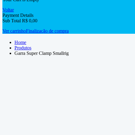
Voltar
Payment Details
Sub Total
R$
0,00
Ver carrinho
Finalização de compra
Home
Produtos
Garra Super Clamp Smallrig