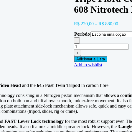
608 Nitrotech 
R$
220,00
–
R$
880,00
Período
-
Tripé
Fibra
+
Carbono
Adicionar a Lista
Manfrotto
Add to wishlist
645
c/
Cabeça
608
ideo Head
and the
645 Fast Twin Tripod
in carbon fibre.
Nitrotech
Fluid
echnology consisting in a Nitrogen piston mechanism that allows a
conti
quantidade
tion on both pan and tilt allows smooth, judder-free movement. It also f
sliding plate attachment side-lock mechanism allows safe, quick and e
 combinations (tripod, slider, rig or crane).
nd
FAST Lever Lock technology
for the most robust support ever. Th
deo heads. It also features a middle spreader lock. However, the
3-angle
 shooting easier by reducing set up times and maintenance. The synch