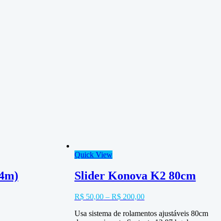
Quick View
.4m)
Slider Konova K2 80cm
R$
50,00
–
R$
200,00
Usa sistema de rolamentos ajustáveis 80cm