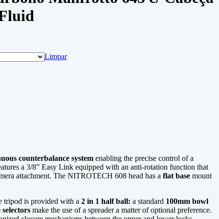
Fluid
Limpar
nuous counterbalance system
enabling the precise control of a
eatures a 3/8” Easy Link equipped with an anti-rotation function that
asy camera attachment. The NITROTECH 608 head has a
flat base
mount
e tripod is provided with a
2 in 1 half ball:
a standard
100mm bowl
 selectors
make the use of a spreader a matter of optional preference.
ronized closure mechanisms between the upper and lower locks,