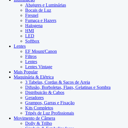
Abajures e Luminárias
Bocais de Luz
Fresnel
Fumaça e Hazers
Halogena
HMI
LED
Softbox
Lentes
EF Mount/Canon
Filtros
Lentes
Lentes Vintage
Mais Popular
Maquinária & Elétrica
3 Tabelas, Cordas & Sacos de Areia
Difusão, Borboletas, Flags, Gelatinas e Sombra
Distribuição & Cabos
Geradores
Grampos, Garras e Fixação
Kits Completos
Tripés de Luz Profissionais
Movimento de Câmera
Dolly & Trilho