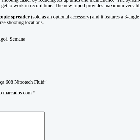
get to work in record time. The new tripod provides maximum versatilit
scopic spreader
(sold as an optional accessory) and it features a 3-angl
rse shooting locations.
ngo), Semana
eça 608 Nitrotech Fluid”
ão marcados com
*