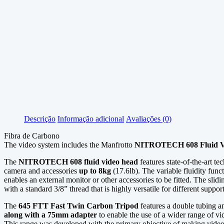
Descrição
Informação adicional
Avaliações (0)
Fibra de Carbono
The video system includes the Manfrotto
NITROTECH 608 Fluid V
The
NITROTECH 608 fluid video head
features state-of-the-art t
camera and accessories
up to 8kg
(17.6lb). The variable fluidity func
enables an external monitor or other accessories to be fitted. The 
with a standard 3/8” thread that is highly versatile for different support
The
645 FTT Fast Twin Carbon Tripod
features a double tubing a
along with a 75mm adapter
to enable the use of a wider range of vi
This range was developed with the primary objective of making video