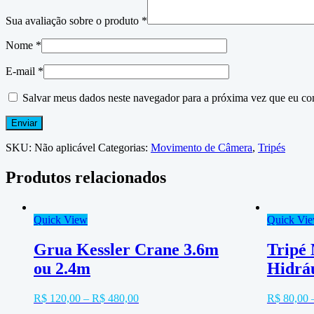
Sua avaliação sobre o produto
*
Nome
*
E-mail
*
Salvar meus dados neste navegador para a próxima vez que eu co
SKU:
Não aplicável
Categorias:
Movimento de Câmera
,
Tripés
Produtos relacionados
Quick View
Quick Vi
Grua Kessler Crane 3.6m
Tripé
ou 2.4m
Hidrá
R$
120,00
–
R$
480,00
R$
80,00