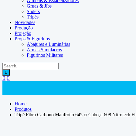
Gimbals & Estabelizadores
Gruas & Jibs
Sliders
Tripés
Novidades
Produção
Projeção
Props & Figurinos
Abajures e Luminárias
Armas Simulacros
Figurinos Militares
Home
Produtos
Tripé Fibra Carbono Manfrotto 645 c/ Cabeça 608 Nitrotech Fl