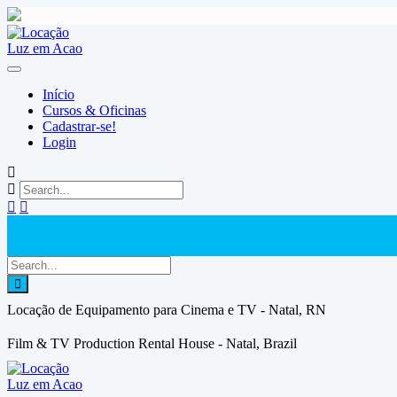
Skip
to
content
Início
Cursos & Oficinas
Cadastrar-se!
Login
Locação de Equipamento para Cinema e TV - Natal, RN
Film & TV Production Rental House - Natal, Brazil