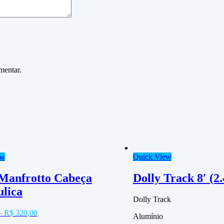
mentar.
ew
Quick View
 Manfrotto Cabeça
Dolly Track 8′ (2
ulica
Dolly Track
–
R$
320,00
Alumínio