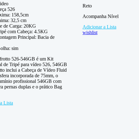
Video
Reto
beça 526
xima: 158,5cm
Acompanha Nível
nima: 32,5 cm
e de Carga: 20KG
Adicionar a Lista
ripé com Cabeça: 4.5KG
wishlist
ontagem Principal: Bacia de
olha: sim
frotto 526-546GB é um Kit
al de Tripé para vídeo 526, 546GB
to inclui a Cabeça de Vídeo Fluid
sfera incorporada de 75mm, o
lumínio profissional 546GB com
ra pernas duplas e o prático Bag
a Lista