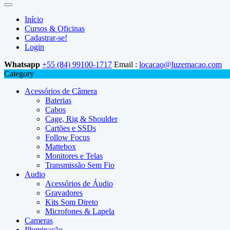
Início
Cursos & Oficinas
Cadastrar-se!
Login
Whatsapp
+55 (84) 99100-1717
Email :
locacao@luzemacao.com
Category
Acessórios de Câmera
Baterias
Cabos
Cage, Rig & Shoulder
Cartões e SSDs
Follow Focus
Mattebox
Monitores e Telas
Transmissão Sem Fio
Audio
Acessórios de Áudio
Gravadores
Kits Som Direto
Microfones & Lapela
Cameras
Illuminação