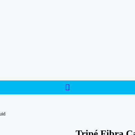
uid
Tripé Fibra C