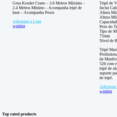
Grua Kessler Crane – 3.6 Metros Máximo –
Tripé de 
2.4 Metros Mínimo – Acompanha tripé de
Inclui Ca
base – Acompanha Pesos
Altura Má
Altura Mí
Adicionar a Lista
Capacidad
wishlist
Peso do T
Tipo de M
75mm
Nivel de B
Tripé Man
Profission
da Manfrot
526 com e
tripé de a
suporte pa
de tripé.
Adicionar 
wishlist
Top rated products