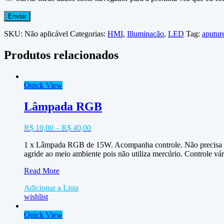
SKU:
Não aplicável
Categorias:
HMI
,
Illuminação
,
LED
Tag:
aputur
Produtos relacionados
Quick View
Lâmpada RGB
R$
10,00
–
R$
40,00
1 x Lâmpada RGB de 15W. Acompanha controle. Não precisa de 
agride ao meio ambiente pois não utiliza mercúrio. Controle vár
Lâmpada
Read More
RGB
Adicionar a Lista
wishlist
Quick View