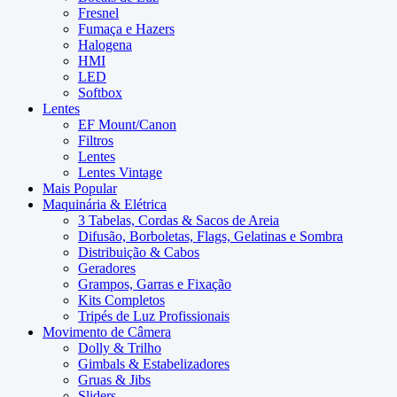
Fresnel
Fumaça e Hazers
Halogena
HMI
LED
Softbox
Lentes
EF Mount/Canon
Filtros
Lentes
Lentes Vintage
Mais Popular
Maquinária & Elétrica
3 Tabelas, Cordas & Sacos de Areia
Difusão, Borboletas, Flags, Gelatinas e Sombra
Distribuição & Cabos
Geradores
Grampos, Garras e Fixação
Kits Completos
Tripés de Luz Profissionais
Movimento de Câmera
Dolly & Trilho
Gimbals & Estabelizadores
Gruas & Jibs
Sliders