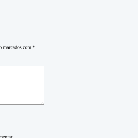
ão marcados com
*
mentar.