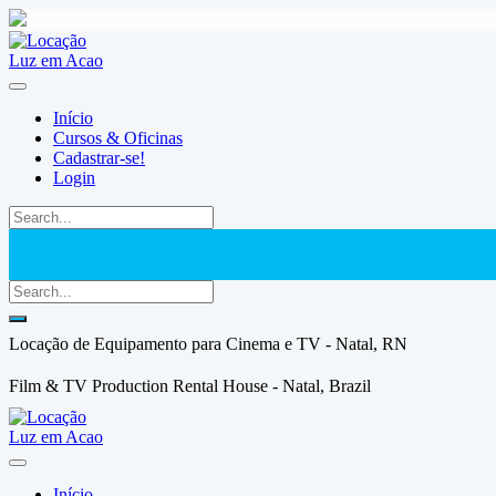
Skip
to
content
Início
Cursos & Oficinas
Cadastrar-se!
Login
Locação de Equipamento para Cinema e TV - Natal, RN
Film & TV Production Rental House - Natal, Brazil
Início