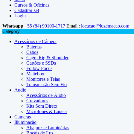
Cursos & Oficinas
Cadastrar-se!
Login
Whatsapp
+55 (84) 99100-1717
Email :
locacao@luzemacao.com
Category
Acessórios de Câmera
Baterias
Cabos
Cage, Rig & Shoulder
Cartões e SSDs
Follow Focus
Mattebox
Monitores e Telas
Transmissão Sem Fio
Audio
Acessórios de Áudio
Gravadores
Kits Som Direto
Microfones & Lapela
Cameras
Illuminação
Abajures e Luminárias
Bocais de Luz