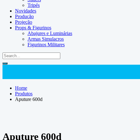
Tripés
Novidades
Produção
Projeção
Props & Figurinos
Abajures e Luminárias
Armas Simulacros
Figurinos Militares
Home
Produtos
Aputure 600d
Aputure 600d