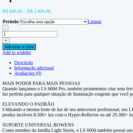
R$
600,00
–
R$
2.400,00
Período
Limpar
-
Aputure
600d
+
quantidade
Adicionar a Lista
Add to wishlist
Descrição
Informação adicional
Avaliações (0)
MAIS PODER PARA MAIS PESSOAS
Quando lançamos o LS 600d Pro, também prometemos criar uma ferrame
luz perfeita para qualquer situação de iluminação exigente que você p
ELEVANDO O PADRÃO
Utilizando a mesma fonte de luz de seu antecessor profissional, s
produz incríveis 8.500+ lux com o Hyper-Reflector ou até 29.300+ lu
SUPORTE UNIVERSAL BOWENS
Como membro da família Light Storm, o LS 600d também possui um Bo