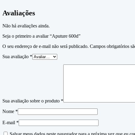
Avaliações
Não há avaliações ainda.
Seja o primeiro a avaliar “Aputure 600d”
O seu endereço de e-mail não será publicado.
Campos obrigatórios s
Sua avaliação
*
Sua avaliação sobre o produto
*
Nome
*
E-mail
*
Salvar meus dados neste navegador para a próxima vez que eu co