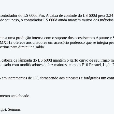
controlador do LS 600d Pro. A caixa de controle do LS 600d pesa 3,24 k
de de seu peso, o controlador LS 600d ainda mantém muitos dos método
ente a uma produção intensa com o suporte dos ecossistemas Aputure e 
MX512 oferece aos criadores um acessório poderoso que se integra per
crims para diminuir a saída.
cabeça da lâmpada do LS 600d mantém o garfo curvo de seu irmão mais
o usado com modificadores de luz maiores, como o F10 Fresnel, Ligh
em incrementos de 1%, fornecendo aos cineastas e fotógrafos um cont
amento acolchoado.
ngo), Semana