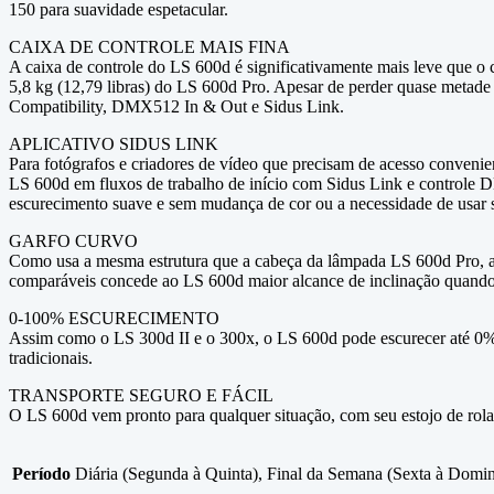
150 para suavidade espetacular.
CAIXA DE CONTROLE MAIS FINA
A caixa de controle do LS 600d é significativamente mais leve que o 
5,8 kg (12,79 libras) do LS 600d Pro. Apesar de perder quase meta
Compatibility, DMX512 In & Out e Sidus Link.
APLICATIVO SIDUS LINK
Para fotógrafos e criadores de vídeo que precisam de acesso conveni
LS 600d em fluxos de trabalho de início com Sidus Link e controle D
escurecimento suave e sem mudança de cor ou a necessidade de usar s
GARFO CURVO
Como usa a mesma estrutura que a cabeça da lâmpada LS 600d Pro, a 
comparáveis concede ao LS 600d maior alcance de inclinação quand
0-100% ESCURECIMENTO
Assim como o LS 300d II e o 300x, o LS 600d pode escurecer até 0% 
tradicionais.
TRANSPORTE SEGURO E FÁCIL
O LS 600d vem pronto para qualquer situação, com seu estojo de rol
Período
Diária (Segunda à Quinta), Final da Semana (Sexta à Domi