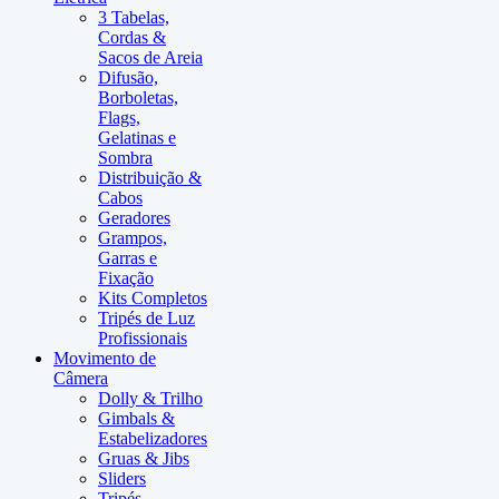
3 Tabelas,
Cordas &
Sacos de Areia
Difusão,
Borboletas,
Flags,
Gelatinas e
Sombra
Distribuição &
Cabos
Geradores
Grampos,
Garras e
Fixação
Kits Completos
Tripés de Luz
Profissionais
Movimento de
Câmera
Dolly & Trilho
Gimbals &
Estabelizadores
Gruas & Jibs
Sliders
Tripés