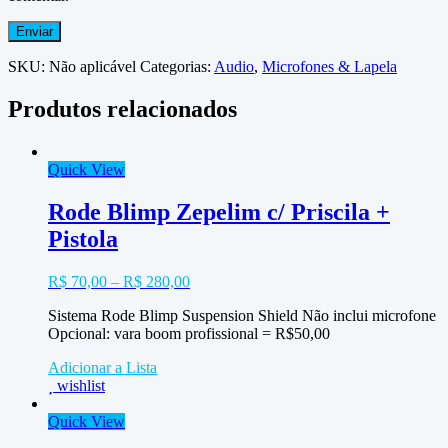
SKU:
Não aplicável
Categorias:
Audio
,
Microfones & Lapela
Produtos relacionados
Quick View
Rode Blimp Zepelim c/ Priscila +
Pistola
R$
70,00
–
R$
280,00
Sistema Rode Blimp Suspension Shield Não inclui microfone
Opcional: vara boom profissional = R$50,00
Adicionar a Lista
wishlist
Quick View