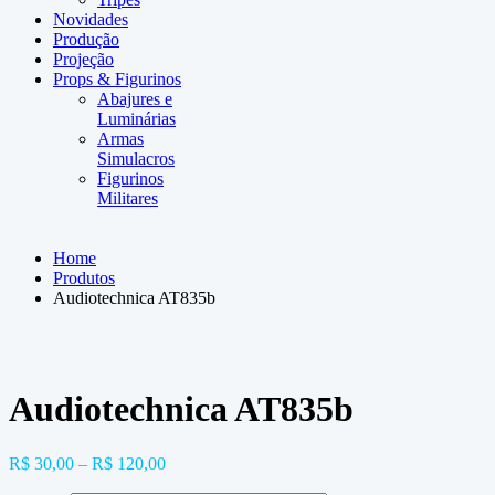
Novidades
Produção
Projeção
Props & Figurinos
Abajures e
Luminárias
Armas
Simulacros
Figurinos
Militares
Home
Produtos
Audiotechnica AT835b
Audiotechnica AT835b
R$
30,00
–
R$
120,00