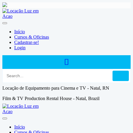
Skip
to
content
Início
Cursos & Oficinas
Cadastrar-se!
Login
Locação de Equipamento para Cinema e TV - Natal, RN
Film & TV Production Rental House - Natal, Brazil
Início
Cursos & Oficinas