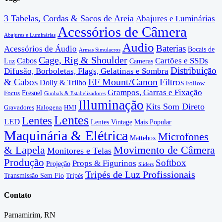
3 Tabelas, Cordas & Sacos de Areia
Abajures e Luminárias
Acessórios de Câmera
Abajures e Luminárias
Audio
Baterias
Acessórios de Áudio
Bocais de
Armas Simulacros
Cage, Rig & Shoulder
Cartões e SSDs
Cabos
Luz
Cameras
Distribuição
Difusão, Borboletas, Flags, Gelatinas e Sombra
EF Mount/Canon
& Cabos
Filtros
Dolly & Trilho
Follow
Grampos, Garras e Fixação
Fresnel
Focus
Gimbals & Estabelizadores
Illuminação
Kits Som Direto
Gravadores
Halogena
HMI
Lentes
Lentes
LED
Lentes Vintage
Mais Popular
Maquinária & Elétrica
Microfones
Mattebox
& Lapela
Movimento de Câmera
Monitores e Telas
Produção
Softbox
Props & Figurinos
Projeção
Sliders
Tripés de Luz Profissionais
Transmissão Sem Fio
Tripés
Contato
Parnamirim, RN