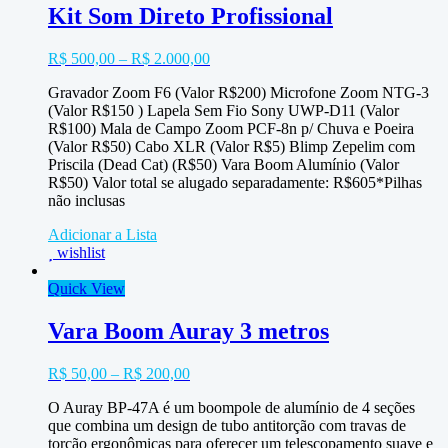
Kit Som Direto Profissional
R$
500,00
–
R$
2.000,00
Gravador Zoom F6 (Valor R$200) Microfone Zoom NTG-3
(Valor R$150 ) Lapela Sem Fio Sony UWP-D11 (Valor
R$100) Mala de Campo Zoom PCF-8n p/ Chuva e Poeira
(Valor R$50) Cabo XLR (Valor R$5) Blimp Zepelim com
Priscila (Dead Cat) (R$50) Vara Boom Alumínio (Valor
R$50) Valor total se alugado separadamente: R$605*Pilhas
não inclusas
Adicionar a Lista
wishlist
Quick View
Vara Boom Auray 3 metros
R$
50,00
–
R$
200,00
O Auray BP-47A é um boompole de alumínio de 4 seções
que combina um design de tubo antitorção com travas de
torção ergonômicas para oferecer um telescopamento suave e