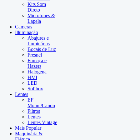
Kits Som
Direto
Microfones &
Lapela
Cameras
Illuminação
Abajures e
Luminárias
Bocais de Luz
Fresnel
Fumaça e
Hazers
Halogena
HMI
LED
Softbox
Lentes
EF
Mount/Canon
Filtros
Lentes
Lentes Vintage
Mais Popular
Maquinária &
Elétrica