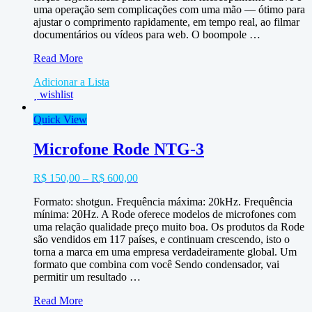
uma operação sem complicações com uma mão — ótimo para
ajustar o comprimento rapidamente, em tempo real, ao filmar
documentários ou vídeos para web. O boompole …
Vara
Read More
Boom
Adicionar a Lista
Auray
wishlist
3
metros
Quick View
Microfone Rode NTG-3
R$
150,00
–
R$
600,00
Formato: shotgun. Frequência máxima: 20kHz. Frequência
mínima: 20Hz. A Rode oferece modelos de microfones com
uma relação qualidade preço muito boa. Os produtos da Rode
são vendidos em 117 países, e continuam crescendo, isto o
torna a marca em uma empresa verdadeiramente global. Um
formato que combina com você Sendo condensador, vai
permitir um resultado …
Microfone
Read More