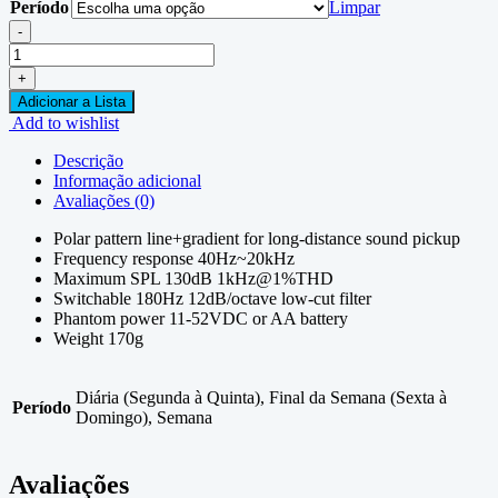
Período
Limpar
-
Audiotechnica
AT835b
+
quantidade
Adicionar a Lista
Add to wishlist
Descrição
Informação adicional
Avaliações (0)
Polar pattern line+gradient for long-distance sound pickup
Frequency response 40Hz~20kHz
Maximum SPL 130dB 1kHz@1%THD
Switchable 180Hz 12dB/octave low-cut filter
Phantom power 11-52VDC or AA battery
Weight 170g
Diária (Segunda à Quinta), Final da Semana (Sexta à
Período
Domingo), Semana
Avaliações