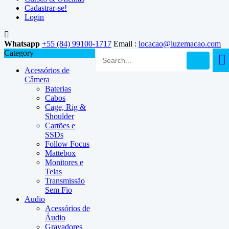
Cadastrar-se!
Login
Whatsapp
+55 (84) 99100-1717
Email :
locacao@luzemacao.com
Category
Acessórios de
Câmera
Baterias
Cabos
Cage, Rig &
Shoulder
Cartões e
SSDs
Follow Focus
Mattebox
Monitores e
Telas
Transmissão
Sem Fio
Audio
Acessórios de
Áudio
Gravadores