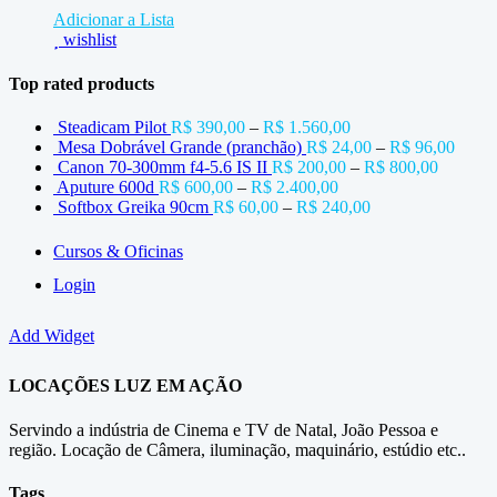
Rode
Adicionar a Lista
NTG-
wishlist
3
Top rated products
Steadicam Pilot
R$
390,00
–
R$
1.560,00
Mesa Dobrável Grande (pranchão)
R$
24,00
–
R$
96,00
Canon 70-300mm f4-5.6 IS II
R$
200,00
–
R$
800,00
Aputure 600d
R$
600,00
–
R$
2.400,00
Softbox Greika 90cm
R$
60,00
–
R$
240,00
Cursos & Oficinas
Login
Add Widget
LOCAÇÕES LUZ EM AÇÃO
Servindo a indústria de Cinema e TV de Natal, João Pessoa e
região. Locação de Câmera, iluminação, maquinário, estúdio etc..
Tags