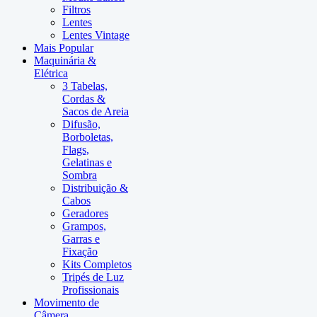
Filtros
Lentes
Lentes Vintage
Mais Popular
Maquinária &
Elétrica
3 Tabelas,
Cordas &
Sacos de Areia
Difusão,
Borboletas,
Flags,
Gelatinas e
Sombra
Distribuição &
Cabos
Geradores
Grampos,
Garras e
Fixação
Kits Completos
Tripés de Luz
Profissionais
Movimento de
Câmera