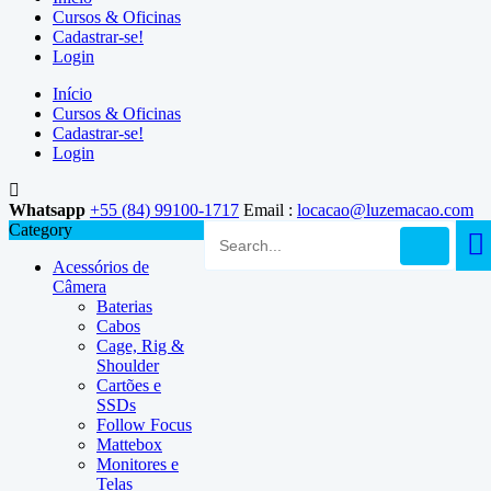
Cursos & Oficinas
Cadastrar-se!
Login
Início
Cursos & Oficinas
Cadastrar-se!
Login
Whatsapp
+55 (84) 99100-1717
Email :
locacao@luzemacao.com
Category
Acessórios de
Câmera
Baterias
Cabos
Cage, Rig &
Shoulder
Cartões e
SSDs
Follow Focus
Mattebox
Monitores e
Telas