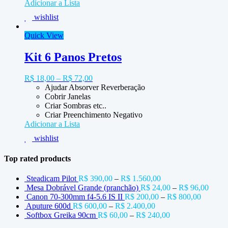
Adicionar a Lista
wishlist
Quick View
Kit 6 Panos Pretos
R$
18,00
–
R$
72,00
Ajudar Absorver Reverberação
Cobrir Janelas
Criar Sombras etc..
Criar Preenchimento Negativo
Adicionar a Lista
wishlist
Top rated products
Steadicam Pilot
R$
390,00
–
R$
1.560,00
Mesa Dobrável Grande (pranchão)
R$
24,00
–
R$
96,00
Canon 70-300mm f4-5.6 IS II
R$
200,00
–
R$
800,00
Aputure 600d
R$
600,00
–
R$
2.400,00
Softbox Greika 90cm
R$
60,00
–
R$
240,00