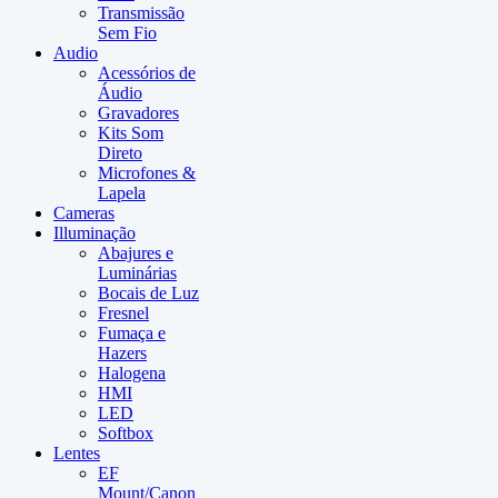
Transmissão
Sem Fio
Audio
Acessórios de
Áudio
Gravadores
Kits Som
Direto
Microfones &
Lapela
Cameras
Illuminação
Abajures e
Luminárias
Bocais de Luz
Fresnel
Fumaça e
Hazers
Halogena
HMI
LED
Softbox
Lentes
EF
Mount/Canon