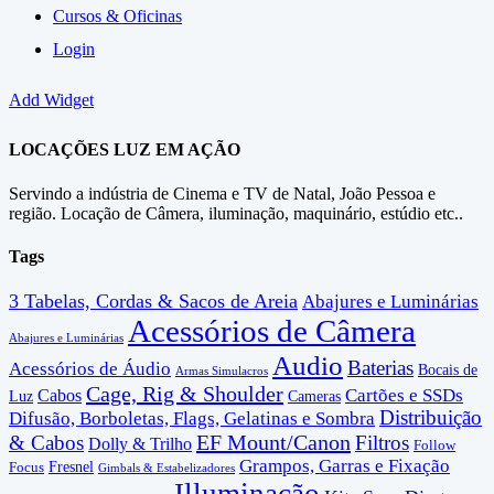
Cursos & Oficinas
Login
Add Widget
LOCAÇÕES LUZ EM AÇÃO
Servindo a indústria de Cinema e TV de Natal, João Pessoa e
região. Locação de Câmera, iluminação, maquinário, estúdio etc..
Tags
3 Tabelas, Cordas & Sacos de Areia
Abajures e Luminárias
Acessórios de Câmera
Abajures e Luminárias
Audio
Baterias
Acessórios de Áudio
Bocais de
Armas Simulacros
Cage, Rig & Shoulder
Cartões e SSDs
Cabos
Luz
Cameras
Distribuição
Difusão, Borboletas, Flags, Gelatinas e Sombra
EF Mount/Canon
& Cabos
Filtros
Dolly & Trilho
Follow
Grampos, Garras e Fixação
Fresnel
Focus
Gimbals & Estabelizadores