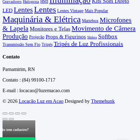
Illuminação
Kits Som Direto
Gravadores
Halogena
HMI
Lentes
Lentes
LED
Lentes Vintage
Mais Popular
Maquinária & Elétrica
Microfones
Mattebox
& Lapela
Movimento de Câmera
Monitores e Telas
Produção
Softbox
Props & Figurinos
Projeção
Sliders
Tripés de Luz Profissionais
Transmissão Sem Fio
Tripés
Contato
Parnamirim, RN
Contato : (84) 99100-1717
E-mail : locacao@luzemacao.com
© 2026
Locação Luz em Acao
Designed by
Themehunk
não tem cadastro?