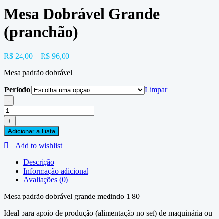
Mesa Dobrável Grande
(pranchão)
R$
24,00
–
R$
96,00
Mesa padrão dobrável
Período
Limpar
-
Mesa
Dobrável
+
Grande
Adicionar a Lista
(pranchão)
quantidade
Add to wishlist
Descrição
Informação adicional
Avaliações (0)
Mesa padrão dobrável grande medindo 1.80
Ideal para apoio de produção (alimentação no set) de maquinária ou