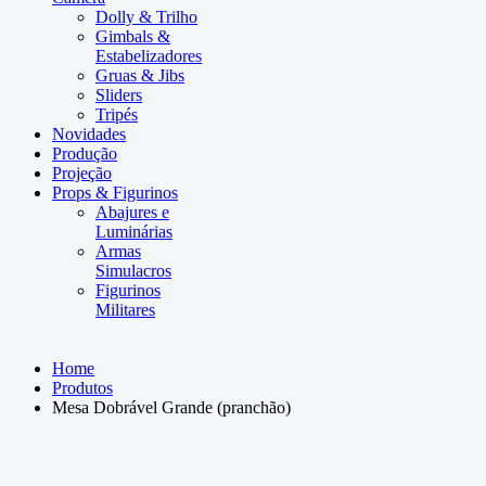
Dolly & Trilho
Gimbals &
Estabelizadores
Gruas & Jibs
Sliders
Tripés
Novidades
Produção
Projeção
Props & Figurinos
Abajures e
Luminárias
Armas
Simulacros
Figurinos
Militares
Home
Produtos
Mesa Dobrável Grande (pranchão)