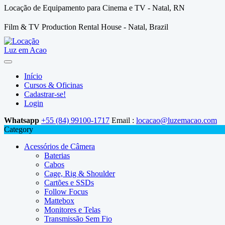
Locação de Equipamento para Cinema e TV - Natal, RN
Film & TV Production Rental House - Natal, Brazil
Início
Cursos & Oficinas
Cadastrar-se!
Login
Whatsapp
+55 (84) 99100-1717
Email :
locacao@luzemacao.com
Category
Acessórios de Câmera
Baterias
Cabos
Cage, Rig & Shoulder
Cartões e SSDs
Follow Focus
Mattebox
Monitores e Telas
Transmissão Sem Fio