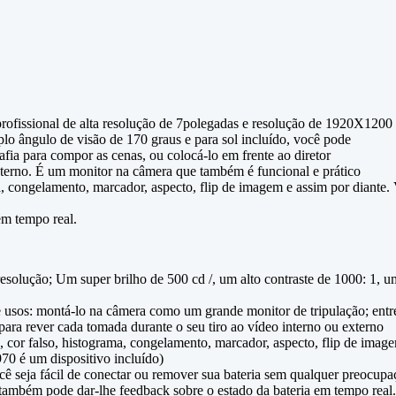
ofissional de alta resolução de 7polegadas e resolução de 1920X1200
lo ângulo de visão de 170 graus e para sol incluído, você pode
fia para compor as cenas, ou colocá-lo em frente ao diretor
xterno. É um monitor na câmera que também é funcional e prático
ma, congelamento, marcador, aspecto, flip de imagem e assim por diante
em tempo real.
solução; Um super brilho de 500 cd /, um alto contraste de 1000: 1, 
de usos: montá-lo na câmera como um grande monitor de tripulação; ent
r para rever cada tomada durante o seu tiro ao vídeo interno ou externo
g, cor falso, histograma, congelamento, marcador, aspecto, flip de image
70 é um dispositivo incluído)
cê seja fácil de conectar ou remover sua bateria sem qualquer preocup
l também pode dar-lhe feedback sobre o estado da bateria em tempo real.