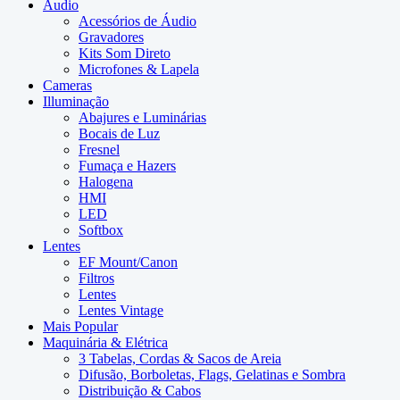
Audio
Acessórios de Áudio
Gravadores
Kits Som Direto
Microfones & Lapela
Cameras
Illuminação
Abajures e Luminárias
Bocais de Luz
Fresnel
Fumaça e Hazers
Halogena
HMI
LED
Softbox
Lentes
EF Mount/Canon
Filtros
Lentes
Lentes Vintage
Mais Popular
Maquinária & Elétrica
3 Tabelas, Cordas & Sacos de Areia
Difusão, Borboletas, Flags, Gelatinas e Sombra
Distribuição & Cabos