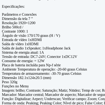
Especificações:
Parâmetros e Conexões
Dimensão da tela 7 ”
Resolução 1920×1200
Brilho 500cd /
Contraste 1000: 1
Ângulo de visão 170/170 graus (H / V)
Entrada de vídeo 1xHDMI
Saída de vídeo 1xHDMI
Saída de áudio 1xSpeaker; 1xHeadphone Jack
Sistema de energia atual: 1A
Tensão de entrada: DC7-24V; Conector 1xDC12V
Consumo de energia: = 12W
Placa de bateria incluída para Np-f série
Ambiente Temperatura de operação: -20-60 graus Celsius
Temperatura de armazenamento: -30-70 graus Celsius
Dimensão 182.1x124x20.5 (mm)
Peso 320g
Funções no Menu
Imagem: brilho; Contraste; Saturação; Matiz; Nitidez; Temp de cor;
Marcador: Marcador central; Marcador de aspecto; Marcador de segu
Função: Digitalizar; Aepect; Underscan; Verificar campo; Zoom; Co
Forma de onda: Peaking; Peaking Color; Nível de pico; False Color;