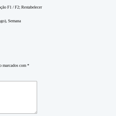
ção F1 / F2; Restabelecer
ngo), Semana
ão marcados com
*