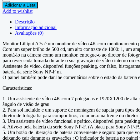
HDMI
Adicionar a Lista
Lilliput
Add to wishlist
A7s
quantidade
Descrição
Informação adicional
Avaliações (0)
Monitor Lilliput A7s é um monitor de vídeo 4K com monitoramento pr
Com um super brilho de 500 cd, um alto contraste de 1000: 1, um amp
montá-lo na câmera como um monitor, entregue-o ao diretor de fotogra
para rever cada tomada durante o sua gravação de vídeo interno ou e
Assistente de vídeo, disponível funções peaking, cor falso, histogra
bateria da série Sony NP-F m.
O painel também pode dar-lhe comentários sobre o estado da bateria 
Características:
1. Um assistente de vídeo 4K com 7 polegadas e 1920X1200 de alta re
ângulo de visão de grau
2. Para sol incluído e um suporte de montagem de sapata para tipos 
diretor de fotografia para compor tiros; coloque-o na frente do direto
3. Um assistente de vídeo funcional e prático, disponível para peakin
4. Ative-o pela bateria da série Sony NP-F. (A placa para Sony NP-F9
5. Um botão de liberação de bateria conveniente e seguro para que vo
deixando cair durante as gravações ; O indicador de bateria no paine