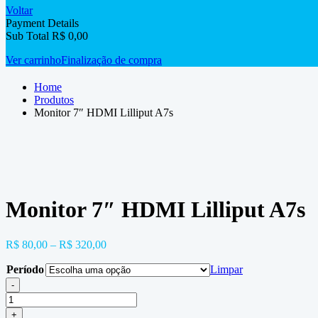
Voltar
Payment Details
Sub Total
R$
0,00
Ver carrinho
Finalização de compra
Home
Produtos
Monitor 7″ HDMI Lilliput A7s
Monitor 7″ HDMI Lilliput A7s
R$
80,00
–
R$
320,00
Período
Limpar
-
Monitor
7"
+