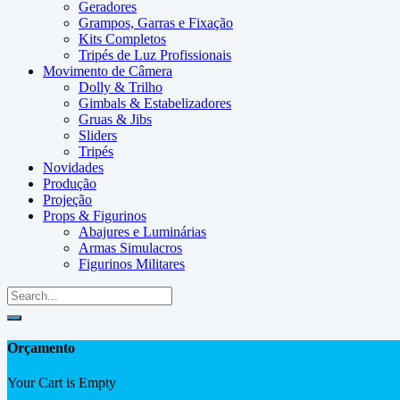
Geradores
Grampos, Garras e Fixação
Kits Completos
Tripés de Luz Profissionais
Movimento de Câmera
Dolly & Trilho
Gimbals & Estabelizadores
Gruas & Jibs
Sliders
Tripés
Novidades
Produção
Projeção
Props & Figurinos
Abajures e Luminárias
Armas Simulacros
Figurinos Militares
Orçamento
Your Cart is Empty