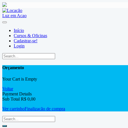
Skip
to
content
Início
Cursos & Oficinas
Cadastrar-se!
Login
Orçamento
Your Cart is Empty
Voltar
Payment Details
Sub Total
R$
0,00
Ver carrinho
Finalização de compra