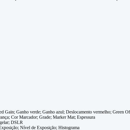
 Red Gain; Ganho verde; Ganho azul; Deslocamento vermelho; Green Off
rança; Cor Marcador; Grade; Marker Mat; Espessura
ngelar; DSLR
 Exposição; Nível de Exposição; Histograma