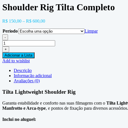
Shoulder Rig Tilta Completo
R$
150,00
–
R$
600,00
Período
Limpar
-
Shoulder
Rig
+
Tilta
Adicionar a Lista
Completo
Add to wishlist
quantidade
Descrição
Informação adicional
Avaliações (0)
Tilta Lightweight Shoulder Rig
Garanta estabilidade e conforto nas suas filmagens com o
Tilta Ligh
Manfrotto e Arca-type
, e pontos de fixação para diversos acessório
Inclui no aluguel: