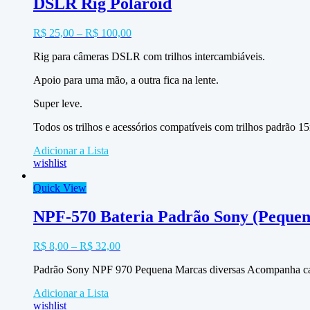
DSLR Rig Polaroid
R$
25,00
–
R$
100,00
Rig para câmeras DSLR com trilhos intercambiáveis.
Apoio para uma mão, a outra fica na lente.
Super leve.
Todos os trilhos e acessórios compatíveis com trilhos padrão 
Adicionar a Lista
wishlist
Quick View
NPF-570 Bateria Padrão Sony (Pequen
R$
8,00
–
R$
32,00
Padrão Sony NPF 970 Pequena Marcas diversas Acompanha car
Adicionar a Lista
wishlist