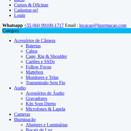
Cursos & Oficinas
Cadastrar-se!
Login
Whatsapp
+55 (84) 99100-1717
Email :
locacao@luzemacao.com
Category
Acessórios de Câmera
Baterias
Cabos
Cage, Rig & Shoulder
Cartões e SSDs
Follow Focus
Mattebox
Monitores e Telas
Transmissão Sem Fio
Audio
Acessórios de Áudio
Gravadores
Kits Som Direto
Microfones & Lapela
Cameras
Illuminação
Abajures e Luminárias
Bocais de Luz