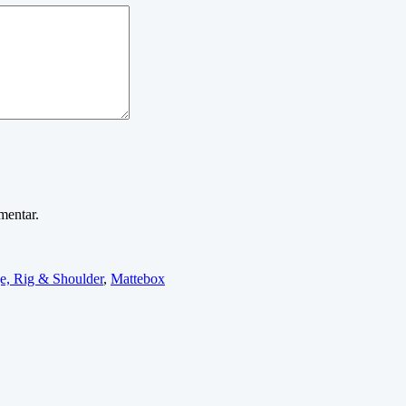
mentar.
e, Rig & Shoulder
,
Mattebox