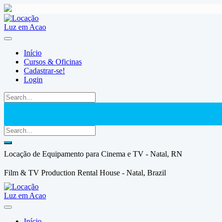
Skip
to
content
Início
Cursos & Oficinas
Cadastrar-se!
Login
Locação de Equipamento para Cinema e TV - Natal, RN
Film & TV Production Rental House - Natal, Brazil
Início