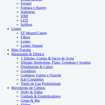
Fresnel
Fumaça e Hazers
Halogena
HMI
LED
Softbox
Lentes
EF Mount/Canon
Filtros
Lentes
Lentes Vintage
Mais Popular
Maquinária & Elétrica
3 Tabelas, Cordas & Sacos de Areia
Difusão, Borboletas, Flags, Gelatinas e Sombra
Distribuição & Cabos
Geradores
Grampos, Garras e Fixação
Kits Completos
Tripés de Luz Profissionais
Movimento de Câmera
Dolly & Trilho
Gimbals & Estabelizadores
Gruas & Jibs
Sliders